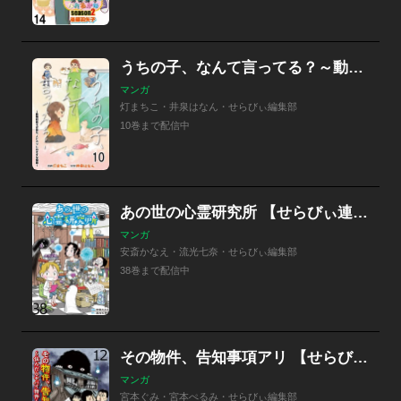
うちの子、なんて言ってる？～動物対話士が見た、人とペットのきずな物語～ 【せらびぃ連載版】
マンガ
灯まちこ・井泉はなん・せらびぃ編集部
10巻まで配信中
あの世の心霊研究所 【せらびぃ連載版】
マンガ
安斎かなえ・流光七奈・せらびぃ編集部
38巻まで配信中
その物件、告知事項アリ 【せらびぃ連載版】
マンガ
宮本ぐみ・宮本ぺるみ・せらびぃ編集部