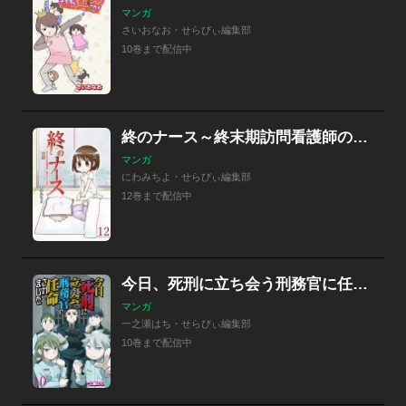
マンガ
さいおなお・せらびぃ編集部
10巻まで配信中
終のナース～終末期訪問看護師の看取りの現場より～ 【せらびぃ連載版】
マンガ
にわみちよ・せらびぃ編集部
12巻まで配信中
今日、死刑に立ち会う刑務官に任命されました 【せらびぃ連載版】
マンガ
一之瀬はち・せらびぃ編集部
10巻まで配信中