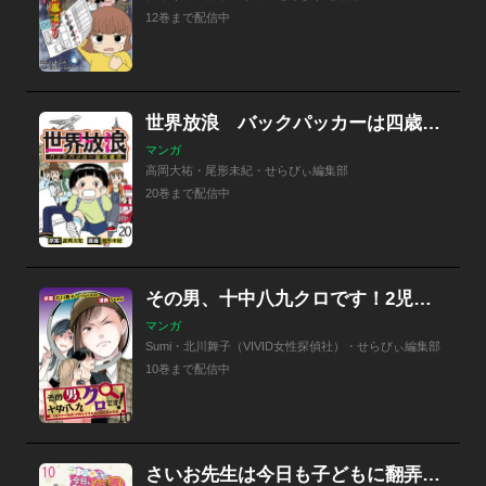
12巻まで配信中
世界放浪 バックパッカーは四歳児 【せらびぃ連載版】
マンガ
高岡大祐・尾形未紀・せらびぃ編集部
20巻まで配信中
その男、十中八九クロです！2児のママ®探偵が教える浮気男のおバカな生態 【せらびぃ連載版】
マンガ
Sumi・北川舞子（VIVID女性探偵社）・せらびぃ編集部
10巻まで配信中
さいお先生は今日も子どもに翻弄される～ベビーシッター4年目の絶望日記～ 【せらびぃ連載版】