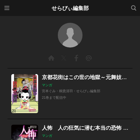
メニ
検索
せらびぃ編集部
ュー
京都花街はこの世の地獄～元舞妓が語る古都の闇～ 【せらびぃ連載版】
マンガ
宮本ぐみ・桐貴清羽・せらびぃ編集部
21巻まで配信中
人怖 人の狂気に潜む本当の恐怖 【せらびぃ連載版】
マンガ