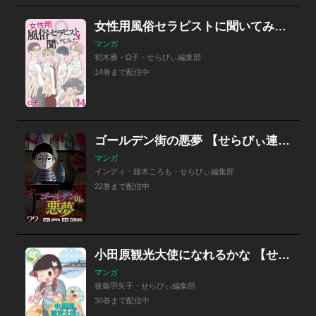
女性用風俗セラピストに聞いてみた 【せらびぃ連載版】
マンガ
初木雁・Ω子・せらびぃ編集部
14巻まで配信中
ゴールデン街の悪夢 【せらびぃ連載版】
マンガ
インディ・鐘木ころも・せらびぃ編集部
22巻まで配信中
小田原観光大使になれるかな 【せらびぃ連載版】
マンガ
後藤羽矢子・せらびぃ編集部
30巻まで配信中