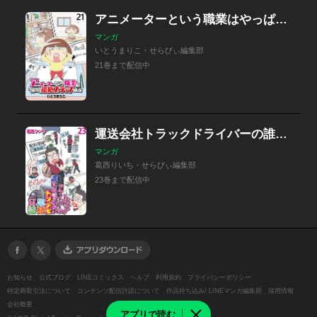
アニメーターという職業はやっぱり超絶ブラックでした 【せらびぃ連載版】
マンガ
いとうまりこ・せらびぃ編集部
21巻まで配信中
運送会社トラックドライバーの誰にも言えないトンデモ業務日誌 【せらびぃ連載版】
マンガ
葛西りいち・せらびぃ編集部
23巻まで配信中
お知らせ
公式ブログ
LINEコミックス
ヘルプ
利用規約
プライバシーポリシー
特定商取引法について
コンテンツ配信許諾について
作品持ち込み/ LINEマンガ編集部
採用情報
会社概要
アプリで読む