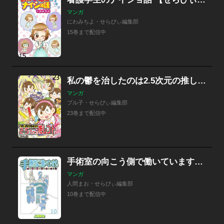
マンガ
にわみちよ・せらびぃ編集部
15巻まで配信中
私の鬱を治したのは2.5次元の推しゴト 【せらびぃ連載版】
マンガ
プル子・せらびぃ編集部
23巻まで配信中
手術室の向こう側で働いています。手術室看護師の非日常ライフ 【せらびぃ連載版】
マンガ
人間まお・せらびぃ編集部
10巻まで配信中