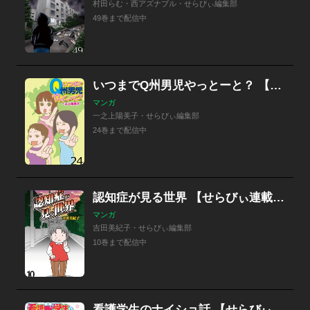
村田らむ・西アズナブル・せらびぃ編集部
49巻まで配信中
いつまでQ州男児やっとーと？ 【せらびぃ連載版】
マンガ
一之上陽美子・せらびぃ編集部
24巻まで配信中
認知症が見る世界 【せらびぃ連載版】
マンガ
吉田美紀子・せらびぃ編集部
10巻まで配信中
看護学生のナイショ話 【せらびぃ連載版】