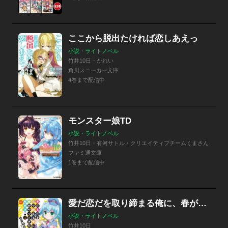
ここから脱出たければ恋しあえっ
小説・ライトノベル
竹井10日・かれい
角川スニーカー文庫
4巻まで配信中
モンスター娘TD
小説・ライトノベル
竹井10日・有河サトル・クリエイティブチームくまさん
ファミ通文庫
1巻まで配信中
愛だ恋だを取り締まる俺に、春がやってきたので無秩序
小説・ライトノベル
竹井10日