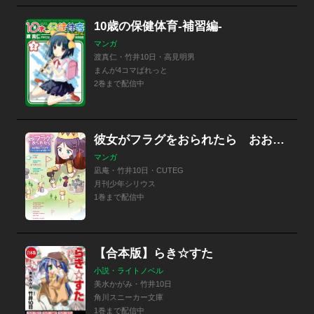
10歳の保健体育-補習編-
マンガ
渡真仁・竹井10日・高見明男
まんが4コマぱれっと
2巻まで配信中
彼女がフラグをおられたら おお勇者よ、フラグを立ててしまうとは何事だ！？
マンガ
凪庵・竹井10日・CUTEG
月刊少年シリウス
1巻まで配信中
【合本版】らき☆すた
小説・ライトノベル
美水かがみ・竹井10日
角川スニーカー文庫
1巻まで配信中