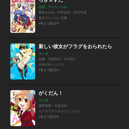
小説・ライトノベル
美水かがみ・竹井10日・伊豆平成
角川スニーカー文庫
4巻まで配信中
新しい彼女がフラグをおられたら
マンガ
凪庵・竹井10日・CUTEG
月刊少年シリウス
4巻まで配信中
がくだん！
マンガ
坂野杏梨・竹井10日
カドカワデジタルコミックス
1巻まで配信中