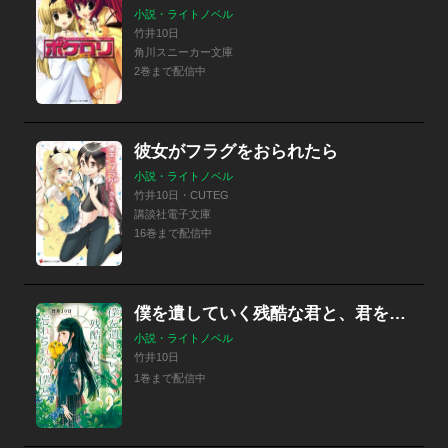
小説・ライトノベル
竹井10日
角川スニーカー文庫
2巻まで配信中
彼女がフラグをおられたら
小説・ライトノベル
竹井10日・CUTEG
講談社電子文庫
16巻まで配信中
僕を遺していく残酷な君と、君を忘れられない僕と
小説・ライトノベル
竹井10日
1巻まで配信中