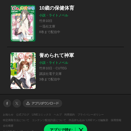
10歳の保健体育
小説・ライトノベル
竹井10日
一迅社文庫
8巻まで配信中
誉められて神軍
小説・ライトノベル
竹井10日・CUTEG
講談社電子文庫
3巻まで配信中
お知らせ
公式ブログ
LINEコミックス
ヘルプ
利用規約
プライバシーポリシー
特定商取引法について
コンテンツ配信許諾について
作品持ち込み/ LINEマンガ編集部
採用情報
会社概要
アプリで読む