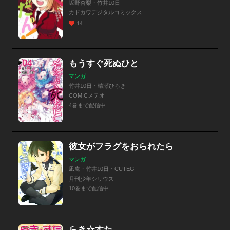
坂野杏梨・竹井10日
カドカワデジタルコミックス
14
もうすぐ死ぬひと
マンガ
竹井10日・晴瀬ひろき
COMICメテオ
4巻まで配信中
彼女がフラグをおられたら
マンガ
凪庵・竹井10日・CUTEG
月刊少年シリウス
10巻まで配信中
らき☆すた