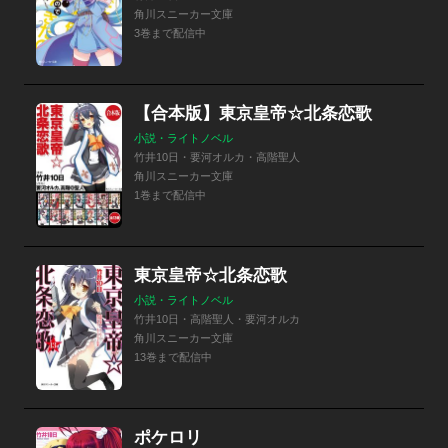
角川スニーカー文庫
3巻まで配信中
【合本版】東京皇帝☆北条恋歌
小説・ライトノベル
竹井10日・要河オルカ・高階聖人
角川スニーカー文庫
1巻まで配信中
東京皇帝☆北条恋歌
小説・ライトノベル
竹井10日・高階聖人・要河オルカ
角川スニーカー文庫
13巻まで配信中
ポケロリ