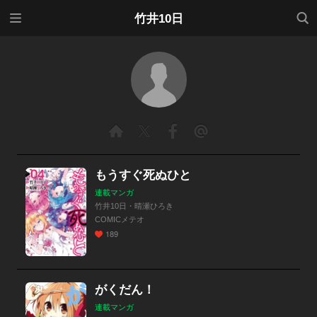
メニ
検索
竹井10日
ュー
もうすぐ死ぬひと
連載マンガ
竹井10日・晴瀬ひろき
COMICメテオ
189
がくだん！
連載マンガ