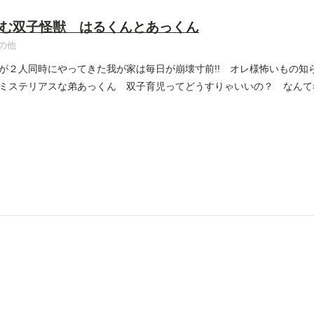
む双子怪獣 はるくんとあっくん
の他
が２人同時にやってきた我が家は毎日が崩壊寸前!! オレ様怖いもの知
ミステリアスな弟あっくん 双子育児ってどうすりゃいいの？ なんて