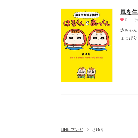
嵐を生
0
そ
赤ちゃん
ょっぴり
わせ...
LINE マンガ
さゆり