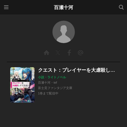
メニ
検索
百瀬十河
ュー
クエスト：プレイヤーを大虐殺してください
小説・ライトノベル
百瀬十河・tef
富士見ファンタジア文庫
1巻まで配信中