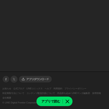
お知らせ
公式ブログ
LINEコミックス
ヘルプ
利用規約
プライバシーポリシー
特定商取引法について
コンテンツ配信許諾について
作品持ち込み/ LINEマンガ編集部
採用情報
会社概要
アプリで読む
©
LINE Digital Frontier Corporation