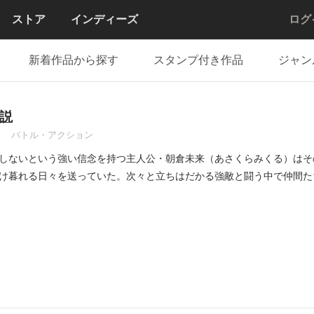
ストア
インディーズ
ログ
新着作品から探す
スタンプ付き作品
ジャン
説
バトル・アクション
しないという強い信念を持つ主人公・朝倉未来（あさくらみくる）はそ
け暮れる日々を送っていた。次々と立ちはだかる強敵と闘う中で仲間た
..