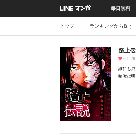
毎日無料
トップ
ランキングから探す
路上伝
68,128
誰にも屈
喧嘩に明
り越え、.