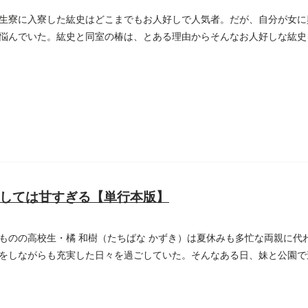
生寮に入寮した紘史はどこまでもお人好しで人気者。だが、自分が女に
悩んでいた。紘史と同室の椿は、とある理由からそんなお人好しな紘史
..
しては甘すぎる【単行本版】
ものの高校生・橘 和樹（たちばな かずき）は夏休みも多忙な両親に代
をしながらも充実した日々を過ごしていた。そんなある日、妹と公園で