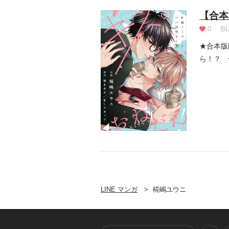
【合本
0
BL
★合本版
ら！？ 
困っていた
LINE マンガ
椛嶋ユウニ