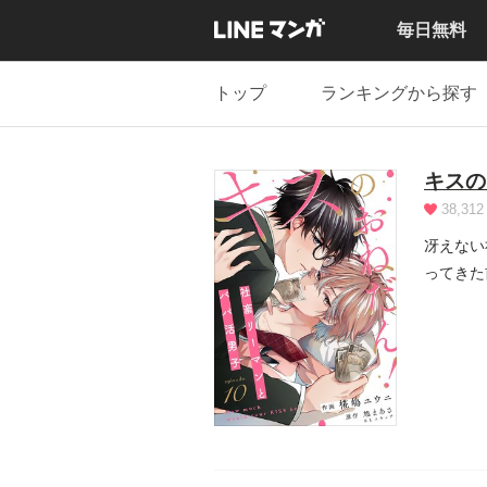
毎日無料
トップ
ランキングから探す
キスの
38,312
冴えない
ってきた
ナセに助.