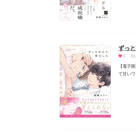
ずっと
0
BL
【電子限
て甘いワ
――「...