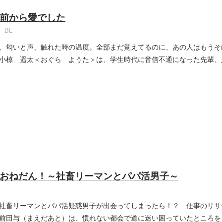
前から愛でした
BL
、匂いと声、触れた時の温度。全部まだ覚えてるのに、あの人はもうそ
小椋 遥太＜おぐら ようた＞は、学生時代に音信不通になった先輩、
..
おねだん！～社畜リーマンとパパ活男子～
社畜リーマンとパパ活疑惑男子が出会ってしまったら！？ 仕事のリサ
前田与（まえだあと）は、慣れない都会で道に迷い困っていたところを