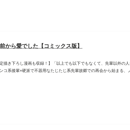
前から愛でした【コミックス版】
定描き下ろし漫画も収録！】「以上でも以下でもなくて、先輩以外の人
ンコ系後輩×硬派で不器用なたじたじ系先輩故郷での再会から始まる、