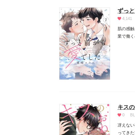
ずっと
4,141
肌の感触
業で働く
忘れられ.
キスの
0
BL
冴えない
ってきた