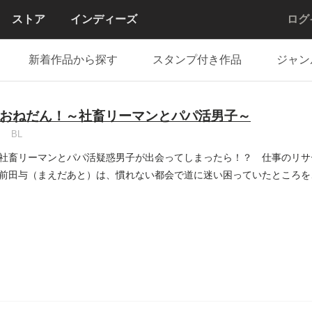
ストア
インディーズ
ログ
新着作品から探す
スタンプ付き作品
ジャン
おねだん！～社畜リーマンとパパ活男子～
BL
社畜リーマンとパパ活疑惑男子が出会ってしまったら！？ 仕事のリサ
前田与（まえだあと）は、慣れない都会で道に迷い困っていたところを
..