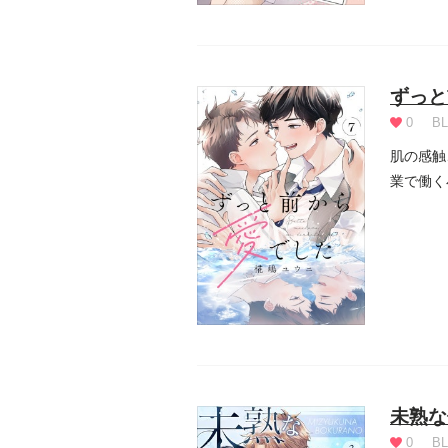
ずっと
0
BL
肌の感触
業で働く
忘れられ.
未熟な
0
BL