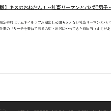
版】キスのおねだん！～社畜リーマンとパパ活男子
限定特典はサムネイルラフお蔵出し公開★冴えない社畜リーマンとパパ
仕事のリサーチを兼ねて若者の街・原宿にやってきた前田与（まえだあ
...