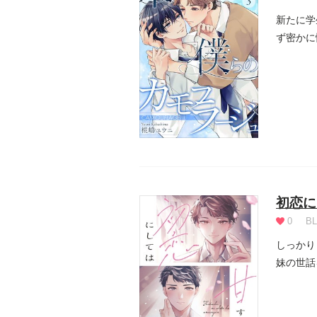
新たに学
ず密かに
お願いす.
初恋に
0
BL
しっかり
妹の世話
子、...