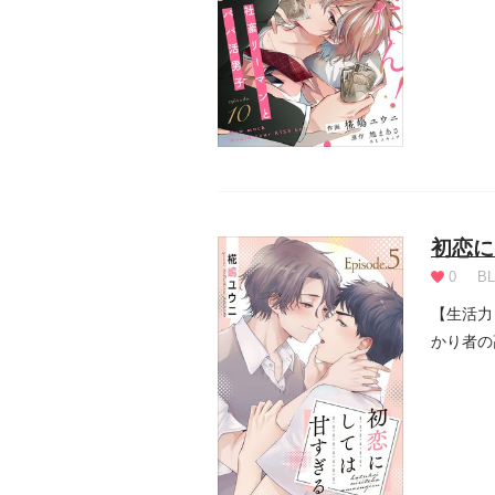
ナセに助.
初恋に
0
BL
【生活力
かり者の
日々を...