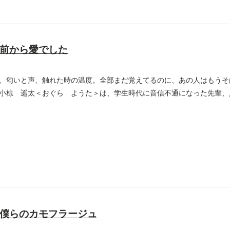
前から愛でした
、匂いと声、触れた時の温度。全部まだ覚えてるのに、あの人はもうそ
小椋 遥太＜おぐら ようた＞は、学生時代に音信不通になった先輩、
..
僕らのカモフラージュ