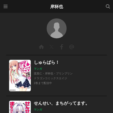
メニ
検索
岸杯也
ュー
しゅらばら！
マンガ
渡真仁・岸杯也・プリンプリン
ドラゴンコミックスエイジ
2巻まで配信中
せんせい、まちがってます。
マンガ