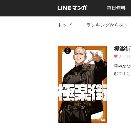
毎日無料
トップ
ランキングから探す
極楽街
0
バ
華やかな
むタオと
死...