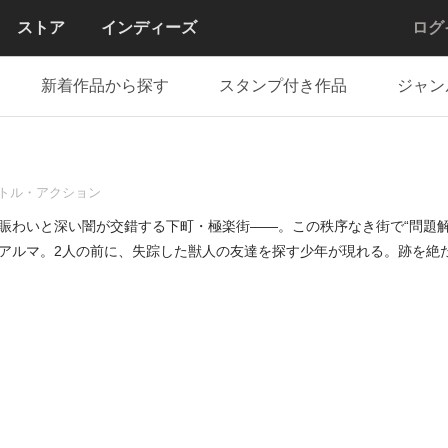
ストア
インディーズ
ログ
新着作品から探す
スタンプ付き作品
ジャン
トル・アクション
賑わいと深い闇が交錯する下町・極楽街――。この秩序なき街で“問題解
アルマ。2人の前に、失踪した獣人の友達を探す少年が現れる。跡を絶