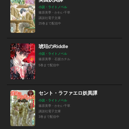
小説・ライトノベル
篠原美季・かわい千草
講談社電子文庫
25巻まで配信中
琥珀のRiddle
小説・ライトノベル
篠原美季・石据カチル
5巻まで配信中
セント・ラファエロ妖異譚
小説・ライトノベル
篠原美季・かわい千草
講談社電子文庫
3巻まで配信中