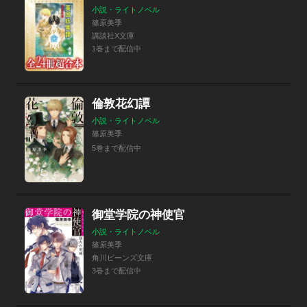
小説・ライトノベル
篠原美季
講談社X文庫
1巻まで配信中
倫敦花幻譚
小説・ライトノベル
篠原美季
5巻まで配信中
御堂学院の神使官
小説・ライトノベル
篠原美季
角川ビーンズ文庫
3巻まで配信中