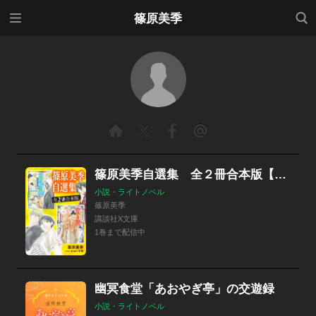
メニ
検索
篠原美季
ュー
篠原美季自選集 全２冊合本版【特典ＳＳ付き】
小説・ライトノベル
篠原美季
講談社X文庫
1巻まで配信中
幽冥食堂「あおやぎ亭」の交遊録
小説・ライトノベル