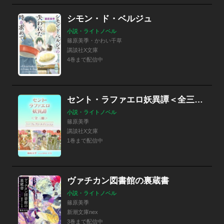
シモン・ド・ベルジュ
小説・ライトノベル
篠原美季・かわい千草
講談社X文庫
4巻まで配信中
セント・ラファエロ妖異譚＜全三冊＞パーフェクト・エディション
小説・ライトノベル
篠原美季
講談社X文庫
1巻まで配信中
ヴァチカン図書館の裏蔵書
小説・ライトノベル
篠原美季
新潮文庫nex
3巻まで配信中