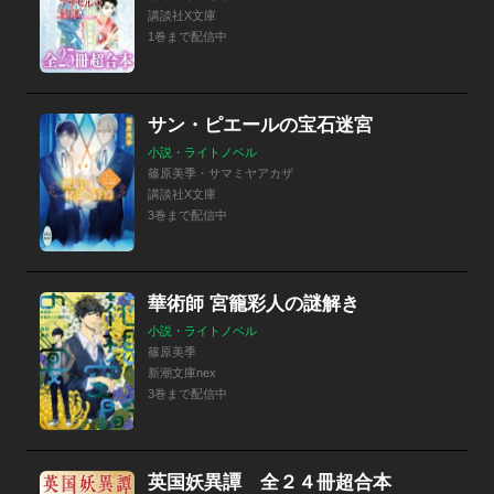
講談社X文庫
1巻まで配信中
サン・ピエールの宝石迷宮
小説・ライトノベル
篠原美季・サマミヤアカザ
講談社X文庫
3巻まで配信中
華術師 宮籠彩人の謎解き
小説・ライトノベル
篠原美季
新潮文庫nex
3巻まで配信中
英国妖異譚 全２４冊超合本