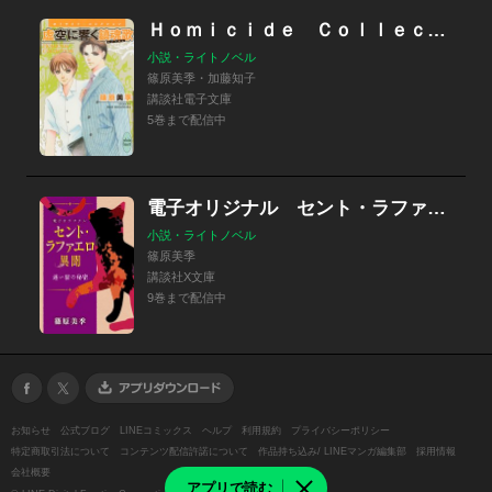
Ｈｏｍｉｃｉｄｅ Ｃｏｌｌｅｃｔｉｏｎ ホミサイド・コレクション
小説・ライトノベル
篠原美季・加藤知子
講談社電子文庫
5巻まで配信中
電子オリジナル セント・ラファエロ異聞
小説・ライトノベル
篠原美季
講談社X文庫
9巻まで配信中
お知らせ
公式ブログ
LINEコミックス
ヘルプ
利用規約
プライバシーポリシー
特定商取引法について
コンテンツ配信許諾について
作品持ち込み/ LINEマンガ編集部
採用情報
会社概要
アプリで読む