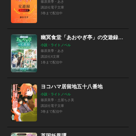
篠原美季・あき
講談社電子文庫
3巻まで配信中
幽冥食堂「あおやぎ亭」の交遊録 全２冊合本版 【電子特典付き】
小説・ライトノベル
篠原美季・あき
講談社X文庫
1巻まで配信中
ヨコハマ居留地五十八番地
小説・ライトノベル
篠原美季・土屋ちさ美
講談社電子文庫
3巻まで配信中
英国妖異譚