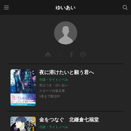
メニ
検索
ゆいあい
ュー
夜に溶けたいと願う君へ
小説・ライトノベル
音はつき・ゆいあい
スターツ出版文庫
1巻まで配信中
金をつなぐ 北鎌倉七福堂
小説・ライトノベル