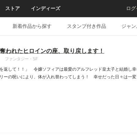
ストア
インディーズ
ログ
新着作品から探す
スタンプ付き作品
ジャン
奪われたヒロインの座、取り戻します！
ファンタジー・SF
を返して！！」 令嬢ソフィアは最愛のアルフレッド皇太子と結婚し幸
リーの呪いにより、体が入れ替わってしまう！ 幸せだった日々は一変
..