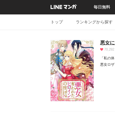
毎日無料
トップ
ランキングから探す
悪女に
70,292
「私の体
悪女ロザ
宮を追い.