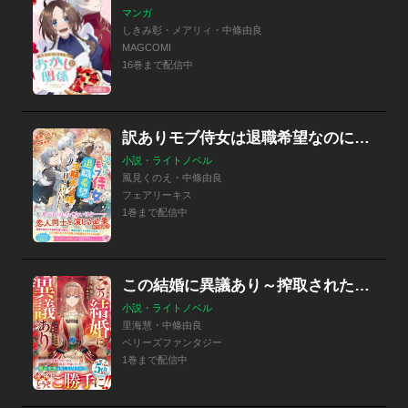
マンガ
しきみ彰・メアリィ・中條由良
MAGCOMI
16巻まで配信中
訳ありモブ侍女は退職希望なのに次期大公様に目をつけられてしまいました 特別版
小説・ライトノベル
風見くのえ・中條由良
フェアリーキス
1巻まで配信中
この結婚に異議あり～搾取された無能令嬢の華麗なる大逆転～
小説・ライトノベル
里海慧・中條由良
ベリーズファンタジー
1巻まで配信中