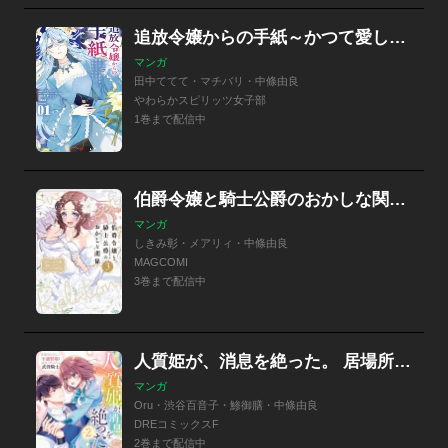
追放令嬢からの手紙～かつて愛していた皆さまへ 私のことなどお忘れですか？～
マンガ
田中ててて・マチバリ・中條由良
やわらかスピリッツ女子部
1巻まで配信中
伯爵令嬢と騎士公爵のおかしな関係 THE COMIC
マンガ
しきみ彰・メアリィ・中條由良
MAGCOMI
3巻まで配信中
人質姫が、消息を絶った。 居場所をなくした不遇賢姫と黒狼と呼ばれる武骨騎士
マンガ
Oru・渋谷百音子・鯵御膳・中條由良
DREコミックスF
2巻まで配信中