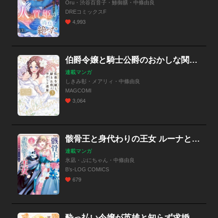
Oru・渋谷百音子・鯵御膳・中條由良
DREコミックスF
4,993
伯爵令嬢と騎士公爵のおかしな関係 THE COMIC
連載マンガ
しきみ彰・メアリィ・中條由良
MAGCOMI
3,064
骸骨王と身代わりの王女 ルーナと臆病な王様【分冊版】
連載マンガ
氷凪・ぷにちゃん・中條由良
B’s-LOG COMICS
679
酔っ払い令嬢が英雄と知らず求婚した結果 ～最強の神獣騎士から溺愛がはじまりました!?～（コミック）