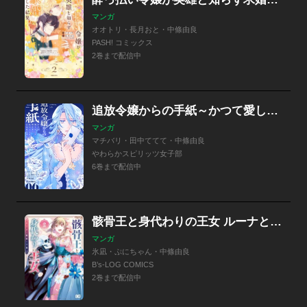
マンガ
オオトリ・長月おと・中條由良
PASH! コミックス
2巻まで配信中
追放令嬢からの手紙～かつて愛していた皆さまへ 私のことなどお忘れですか？～【単話】
マンガ
マチバリ・田中ててて・中條由良
やわらかスピリッツ女子部
6巻まで配信中
骸骨王と身代わりの王女 ルーナと臆病な王様
マンガ
氷凪・ぷにちゃん・中條由良
B’s-LOG COMICS
2巻まで配信中