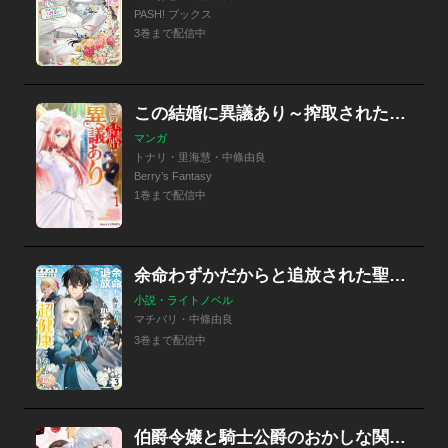
PASH! ブックス
3巻まで配信中
この結婚に異議あり～搾取された無能令嬢の華麗なる大逆転～
マンガ
トナリ・里海慧・中條由良
Berry’s Fantasy
1巻まで配信中
余命わずかだからと追放された聖女ですが、巡礼の旅に出たら超健康になりました
小説・ライトノベル
マチバリ・中條由良
3巻まで配信中
伯爵令嬢と騎士公爵のおかしな関係 THE COMIC【分冊版】