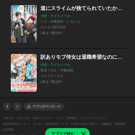
道にスライムが捨てられていたから連れて帰りました
小説・ライトノベル
イコ・中條由良・いもいち
カドカワBOOKS
2巻まで配信中
訳ありモブ侍女は退職希望なのに次期大公様に目をつけられてしまいました
小説・ライトノベル
風見くのえ・中條由良
フェアリーキス
1巻まで配信中
お知らせ
公式ブログ
LINEコミックス
ヘルプ
利用規約
プライバシーポリシー
特定商取引法について
コンテンツ配信許諾について
作品持ち込み/ LINEマンガ編集部
採用情報
会社概要
アプリで読む