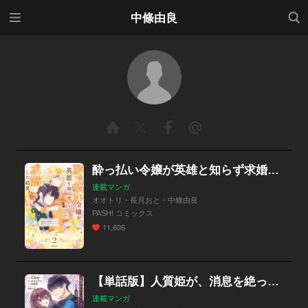
メニ
検索
中條由良
ュー
酔っ払い令嬢が英雄と知らず求婚した結果 ～最強の神獣騎士から溺愛がはじまりました!?～（コミック）
連載マンガ
オオトリ・長月おと・中條由良
PASH! コミックス
11,606
【単話版】人質姫が、消息を絶った。 居場所をなくした不遇賢姫と黒狼と呼ばれる武骨騎士
連載マンガ