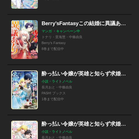
Berry’sFantasyこの結婚に異議あり～搾取された無能令嬢の華麗なる大逆転～
マンガ ・キャンペーン中
トナリ・里海慧・中條由良
Berry’s Fantasy
8巻まで配信中
酔っ払い令嬢が英雄と知らず求婚した結果 特別版
小説・ライトノベル
長月おと・中條由良
PASH! ブックス
1巻まで配信中
酔っ払い令嬢が英雄と知らず求婚した結果
小説・ライトノベル
長月おと・中條由良