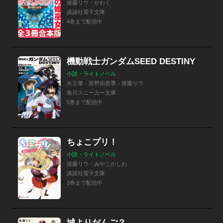
後藤リウ・かわく
講談社電子文庫
4巻まで配信中
機動戦士ガンダムSEED DESTINY
小説・ライトノベル
矢立肇・富野由悠季・後藤リウ
角川スニーカー文庫
5巻まで配信中
ちょこプリ！
小説・ライトノベル
後藤リウ・みやこかしわ
講談社電子文庫
3巻まで配信中
城よりだんご？