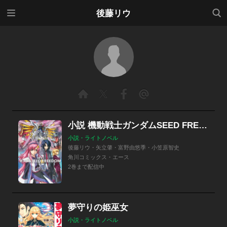
メニ
検索
後藤リウ
ュー
小説 機動戦士ガンダムSEED FREEDOM
小説・ライトノベル
後藤リウ・矢立肇・富野由悠季・小笠原智史
角川コミックス・エース
2巻まで配信中
夢守りの姫巫女
小説・ライトノベル