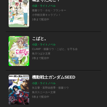
小説・ライトノベル
後藤リウ・ホセ・フランキー
小学館文庫キャラブン！
1巻まで配信中
こばと。
小説・ライトノベル
CLAMP・後藤リウ・こばと。を守る会
角川つばさ文庫
2巻まで配信中
機動戦士ガンダムSEED
小説・ライトノベル
矢立肇・富野由悠季・後藤リウ
角川スニーカー文庫
5巻まで配信中