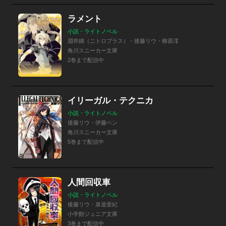
ラメント
小説・ライトノベル
淵井鏑（ニトロプラス）・後藤リウ・柳原澪
角川スニーカー文庫
2巻まで配信中
イリーガル・テクニカ
小説・ライトノベル
後藤リウ・伊藤ベン
角川スニーカー文庫
5巻まで配信中
人間回収車
小説・ライトノベル
後藤リウ・泉道亜紀
小学館ジュニア文庫
3巻まで配信中