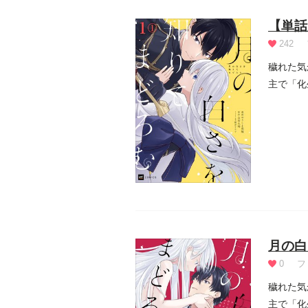
【単話
242
穢れた気
主で「化
「化生」.
月の白
0
フ
穢れた気
主で「化