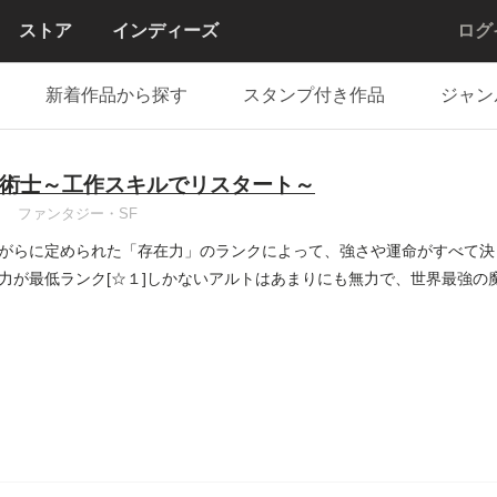
ストア
インディーズ
ログ
新着作品から探す
スタンプ付き作品
ジャン
術士～工作スキルでリスタート～
ファンタジー・SF
がらに定められた「存在力」のランクによって、強さや運命がすべて決
力が最低ランク[☆１]しかないアルトはあまりにも無力で、世界最強の