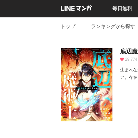
毎日無料
トップ
ランキングから探す
底辺魔
29,774
生まれな
ア。存在
殺さ...