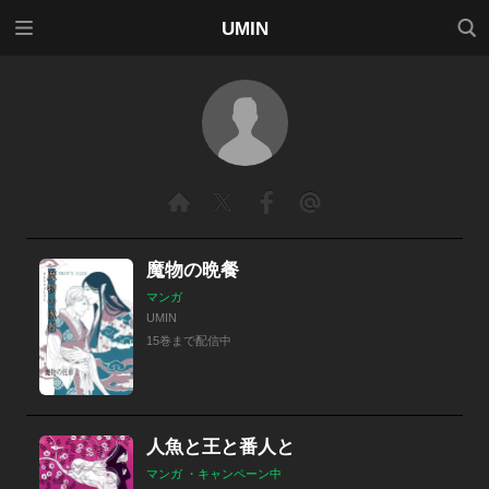
メニ
検索
UMIN
ュー
魔物の晩餐
マンガ
UMIN
15巻まで配信中
人魚と王と番人と
マンガ ・キャンペーン中