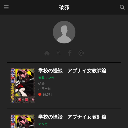
メニ
検索
破邪
ュー
学校の怪談 アブナイ女教師篇
連載マンガ
破邪
ホラーＭ
19,571
学校の怪談 アブナイ女教師篇
マンガ