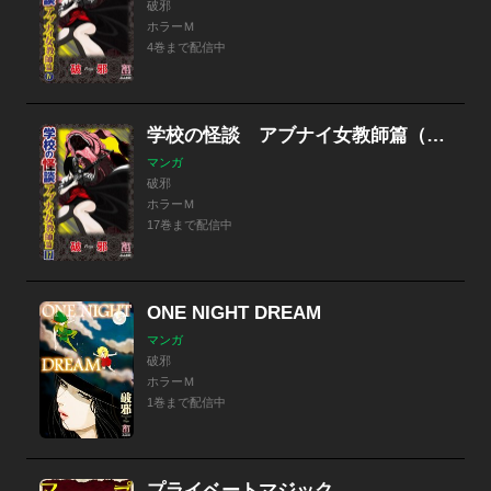
破邪
ホラーＭ
4巻まで配信中
学校の怪談 アブナイ女教師篇（分冊版）
マンガ
破邪
ホラーＭ
17巻まで配信中
ONE NIGHT DREAM
マンガ
破邪
ホラーＭ
1巻まで配信中
プライベートマジック