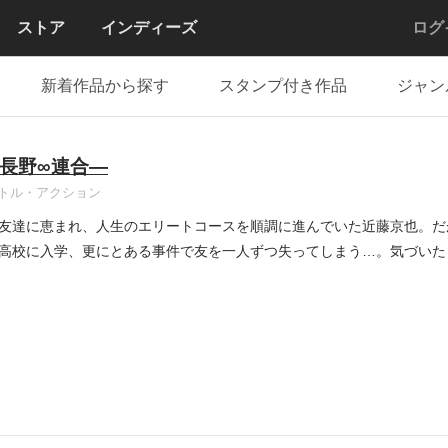
ストア
インディーズ
ログ
新着作品から探す
スタンプ付き作品
ジャン
長野∞連合―
トル・アクション
友達に恵まれ、人生のエリートコースを順調に進んでいた近藤京也。だ
高校に入学、更にとある事件で友を一人ずつ失ってしまう…。気づいた