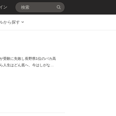
イン
ルから探す
が受験に失敗し長野県1位のバカ高
ら人生はどん底へ、今はしがない4