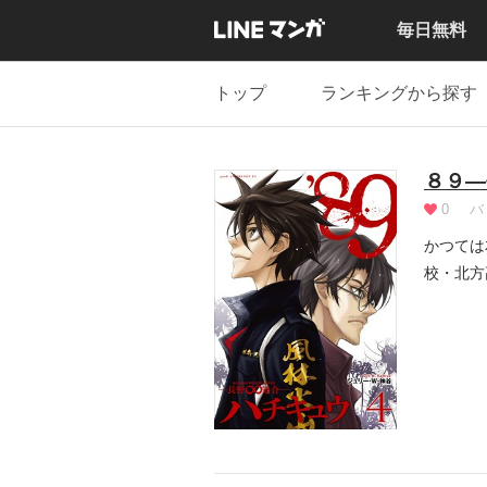
毎日無料
トップ
ランキングから探す
８９―
0
バ
かつては
校・北方
9歳...