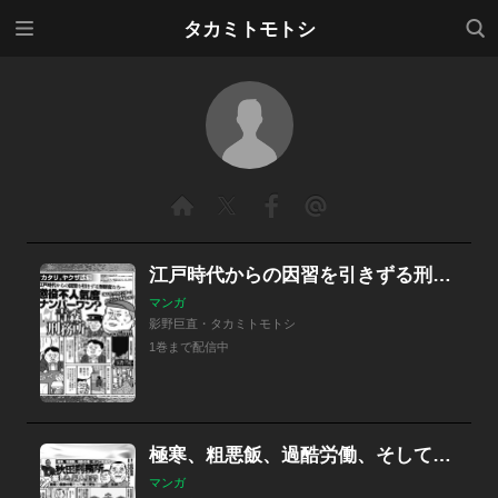
メニ
検索
タカミトモトシ
ュー
江戸時代からの因習を引きずる刑務官たち…懲役不人気度ナンバー１ 青森刑務所の実態
マンガ
影野巨直・タカミトモトシ
1巻まで配信中
極寒、粗悪飯、過酷労働、そして孤独死…秋田刑務所“厳しき”囚人生活
マンガ