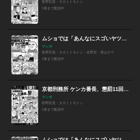
影野巨直・タカミトモトシ
1巻まで配信中
ムショでは「あんなにスゴいヤツなのに…」刑務所エリートシャバ乞食/さらば仲間よっ！医療刑務所で死亡した囚人たち
マンガ
影野巨直・タカミトモトシ・佐野宏・景山ロウ
1巻まで配信中
京都刑務所 ケンカ番長、懲罰11回 人生を変えた本との出会い
マンガ
影野臣直・タカミトモトシ
1巻まで配信中
ムショでは「あんなにスゴいヤツなのに…」刑務所エリートシャバ乞食 逆転落人生/「一言で言えば血筋が違う」（某刑事談）留置場で警官から500万円恐喝した男