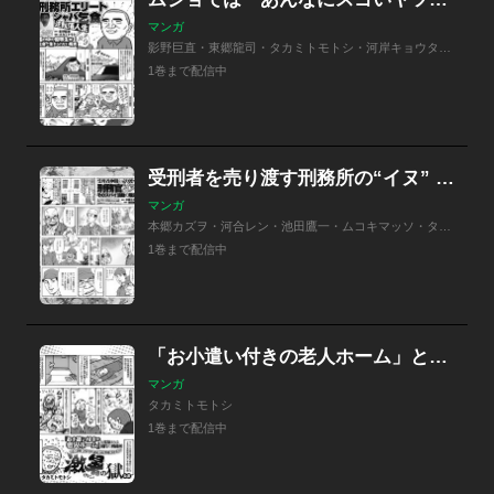
マンガ
影野巨直・東郷龍司・タカミトモトシ・河岸キョウタロウ
1巻まで配信中
受刑者を売り渡す刑務所の“イヌ” そのスパイ活動の陰湿/刑務所慰問の漫才は刑務官が作成する愚行 惨め！芸人をツブす厳しすぎる検視/カタギ受刑者には脅威の存在「ヤクザと同房はマジ勘弁！」/他
マンガ
本郷カズヲ・河合レン・池田鷹一・ムコキマッソ・タカミトモトシ・河岸キョウタロウ
1巻まで配信中
「お小遣い付きの老人ホーム」と揶揄される現代の刑務所も変わる？ 激暑の獄ルポ
マンガ
タカミトモトシ
1巻まで配信中