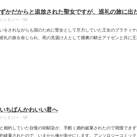
ずかだからと追放された聖女ですが、巡礼の旅に出
ァンタジー・SF
いをされながらも国のために聖女として尽力していた王女のプラティナ
巡礼の旅を命じられ、死の見届け人として捕虜の騎士アイゼンと共に王
..
いちばんかわいい君へ
ァンタジー・SF
と婚約していた自慢の幼馴染が、手酷く婚約破棄されたので我慢できず
約破棄されたので、いまから俺が幸せにします。アンソロジーコミック