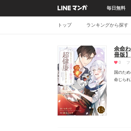
毎日無料
トップ
ランキングから探す
余命わ
冊版】
0
フ
国のため
命じられ
方は…？.