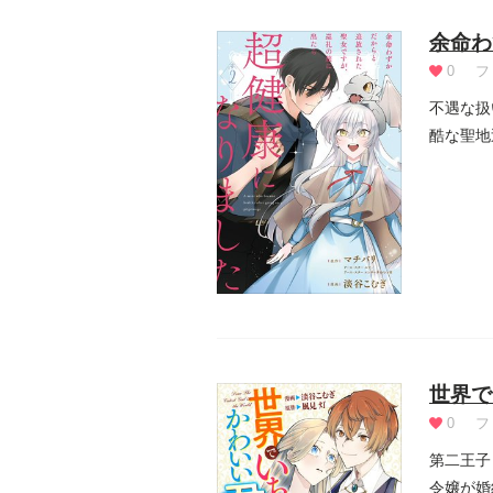
余命わ
0
フ
不遇な扱
酷な聖地
行方は….
世界で
0
フ
第二王子
令嬢が婚