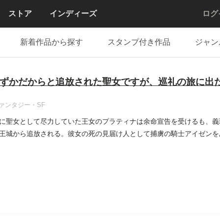
ストア
インディーズ
ログ
新着作品から探す
スタンプ付き作品
ジャン
ずかだからと追放された聖女ですが、巡礼の旅に出
ァンタジー・SF
に聖女として尽力していた王女のプラティナは余命宣告を受けるも、義
王城から追放される。彼女の死の見届け人として捕虜の騎士アイゼンを
..