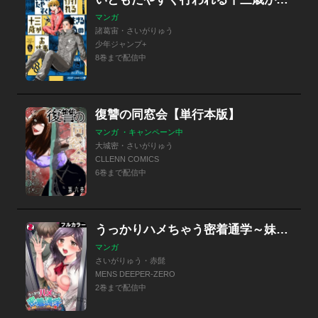
マンガ
諸葛宙・さいがりゅう
少年ジャンプ+
8巻まで配信中
復讐の同窓会【単行本版】
マンガ ・キャンペーン中
大城密・さいがりゅう
CLLENN COMICS
6巻まで配信中
うっかりハメちゃう密着通学～妹の友達を守るつもりが…ズルッと奥まで！～【フルカラー】
マンガ
さいがりゅう・赤髭
MENS DEEPER-ZERO
2巻まで配信中