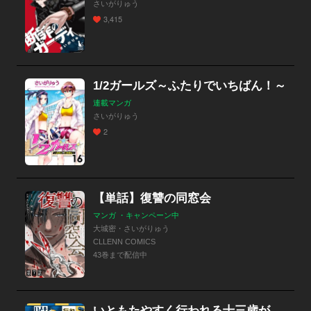
さいがりゅう
3,415
1/2ガールズ～ふたりでいちばん！～
連載マンガ
さいがりゅう
2
【単話】復讐の同窓会
マンガ ・キャンペーン中
大城密・さいがりゅう
CLLENN COMICS
43巻まで配信中
いともたやすく行われる十三歳が生きる為のお仕事