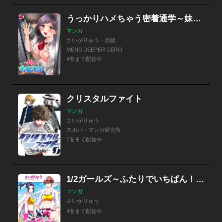
うっかりハメちゃう密着通学～妹の友達を守るつもりが…ズルッと奥まで！～
マンガ
さいがりゅう・赤髭
MENS DEEPER-ZERO
4巻まで配信中
クリスタルファイト
マンガ
さいがりゅう
スポバトマンガ研究所
1巻まで配信中
1/2ガールズ～ふたりでいちばん！～ セット版
マンガ
さいがりゅう
4巻まで配信中