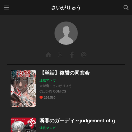
メニ
検索
さいがりゅう
ュー
【単話】復讐の同窓会
連載マンガ
大城密・さいがりゅう
CLLENN COMICS
236,560
断罪のガーディ～judgement of good and evil～【分冊版】
連載マンガ