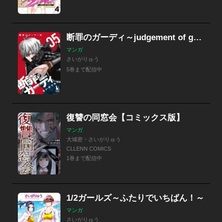
断罪のガーディ～judgement of good and evil～【分冊版】
マンガ
さいがりゅう
5巻まで配信中
復讐の同窓会【コミックス版】
マンガ
大城密・さいがりゅう
CLLENN COMICS
1巻まで配信中
1/2ガールズ～ふたりでいちばん！～
マンガ
さいがりゅう