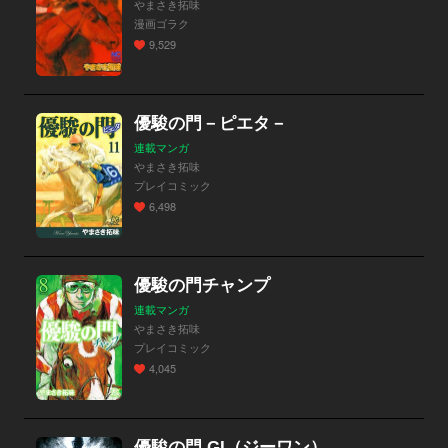
やまさき拓味
漫画ゴラク
9,529
優駿の門－ピエタ－
連載マンガ
やまさき拓味
プレイコミック
6,498
優駿の門チャンプ
連載マンガ
やまさき拓味
プレイコミック
4,045
優駿の門 GI（ジーワン）