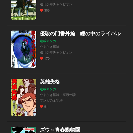
週刊少年チャンピオン
306
優駿の門番外編 瞳の中のライバル
連載マンガ
やまさき拓味
週刊少年チャンピオン
170
英雄失格
連載マンガ
やまさき拓味・梶原一騎
マンガの金字塔
91
ズウ～青春動物園