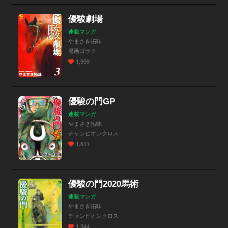
優駿劇場
連載マンガ
やまさき拓味
漫画ゴラク
1,959
優駿の門GP
連載マンガ
やまさき拓味
チャンピオンクロス
1,611
優駿の門2020馬術
連載マンガ
やまさき拓味
チャンピオンクロス
1,344