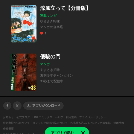
涼風立って【分冊版】
連載マンガ
やまさき拓味
マンガの金字塔
1
優駿の門
マンガ
やまさき拓味
週刊少年チャンピオン
33巻まで配信中
お知らせ
公式ブログ
LINEコミックス
ヘルプ
利用規約
プライバシーポリシー
特定商取引法について
コンテンツ配信許諾について
作品持ち込み/ LINEマンガ編集部
採用情報
会社概要
アプリで読む