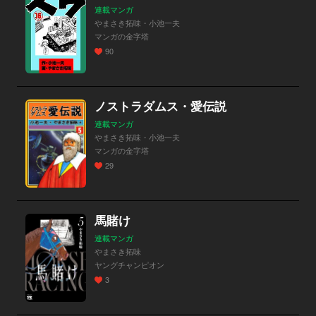
連載マンガ
やまさき拓味・小池一夫
マンガの金字塔
90
ノストラダムス・愛伝説
連載マンガ
やまさき拓味・小池一夫
マンガの金字塔
29
馬賭け
連載マンガ
やまさき拓味
ヤングチャンピオン
3