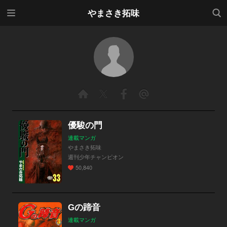
メニ
検索
やまさき拓味
ュー
優駿の門
連載マンガ
やまさき拓味
週刊少年チャンピオン
50,840
Gの蹄音
連載マンガ