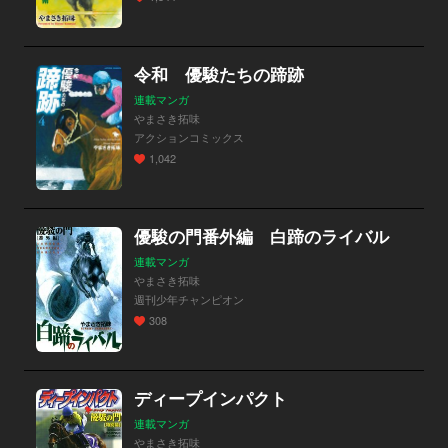
令和 優駿たちの蹄跡
連載マンガ
やまさき拓味
アクションコミックス
1,042
優駿の門番外編 白蹄のライバル
連載マンガ
やまさき拓味
週刊少年チャンピオン
308
ディープインパクト
連載マンガ
やまさき拓味