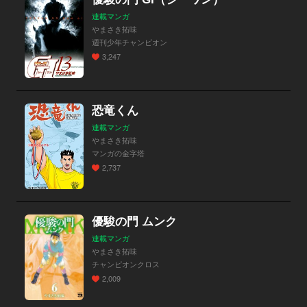
連載マンガ
やまさき拓味
週刊少年チャンピオン
3,247
恐竜くん
連載マンガ
やまさき拓味
マンガの金字塔
2,737
優駿の門 ムンク
連載マンガ
やまさき拓味
チャンピオンクロス
2,009