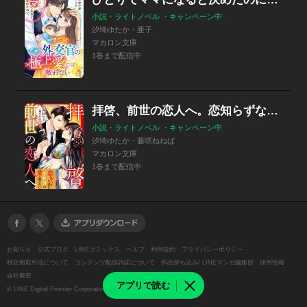
小説・ライトノベル ・キャンペーン中
汐埼ゆたか・亜子
マカロン文庫
1巻まで配信中
拝啓、前世の恋人へ。恋知らずな君を千年分の愛で離さない
小説・ライトノベル ・キャンペーン中
汐埼ゆたか・藤咲ねねば
マカロン文庫
1巻まで配信中
お知らせ
公式ブログ
LINEコミックス
ヘルプ
利用規約
プライバシーポリシー
特定商取引法について
コンテンツ配信許諾について
作品持ち込み/ LINEマンガ編集部
採用情報
会社概要
アプリで読む
©
LINE Digital Frontier Corporation