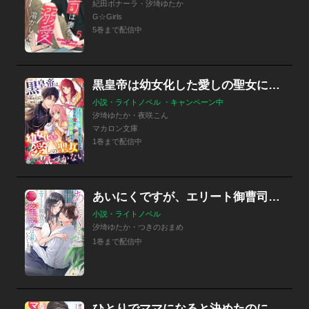
紀田ボナーラ・汐埼ゆたか
G☆Girls
5巻まで配信中
黒皇帝は幼女化した愛しの聖女に気づかない～白い結婚かと思いきや、陛下の愛がダダ漏れです～
小説・ライトノベル ・キャンペーン中
汐埼ゆたか・夜咲こん
マカロン文庫
1巻まで配信中
あいにくですが、エリート御曹司の蜜愛はお断りいたします。
小説・ライトノベル
汐埼ゆたか・つきのおまめ
1巻まで配信中
ひとりでママになると決めたのに、一途な外交官の極上愛には敵わない