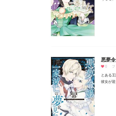
談が断ら.
悪夢令
0
フ
とある王
彼女が迎
ために動.