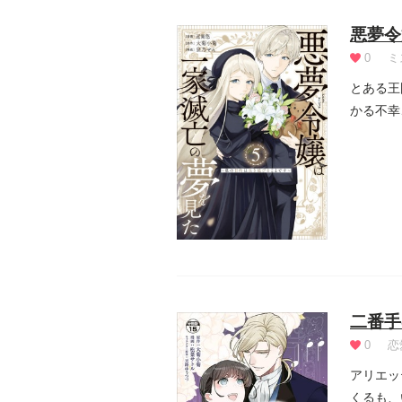
悪夢令
0
ミ
とある王
かる不幸
貴方は私.
二番手
0
恋
アリエッ
くるも、