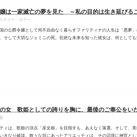
嬢は一家滅亡の夢を見た ～私の目的は生き延びる
ステリー・ホラー
国の公爵令嬢として何不自由なく暮らすファリティナの人生は「悪夢」
、そして大切なジェミニの死。壮絶な未来を知った彼女は、何としても
..
の女 歌姫としての誇りを胸に、最後のご奉公をい
愛
ティは、歌姫の頂点「巫女姫」を目指すも、あえなく落選。そして、美
いきなり破談。散々な目にあったアリエッティは、その辺境に神官とし