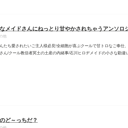
なメイドさんにねっとり甘やかされちゃうアンソロ
の他
んたち愛されたいご主人様必見!全細胞が喜ぶクールで甘トロなご奉仕、
さん/クール教信者冥土の土産の内緒事/石川ヒロヂメイドの小さな勘違い/
のど～っちだ？
の他