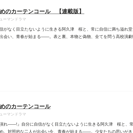
めのカーテンコール 【連載版】
ューマンドラマ
信がなく目立たないように生きる阿久津 桜と、常に自信に満ち溢れ堂
出会い、青春が始まる――。表と裏、本物と偽物、全てを問う高校演劇
..
めのカーテンコール
ューマンドラマ
演れ――!』自分に自信がなく目立たないように生きる阿久津 桜と、
め。対照的な二人が出会い今、青春が始まる――。少女たちの思いがき