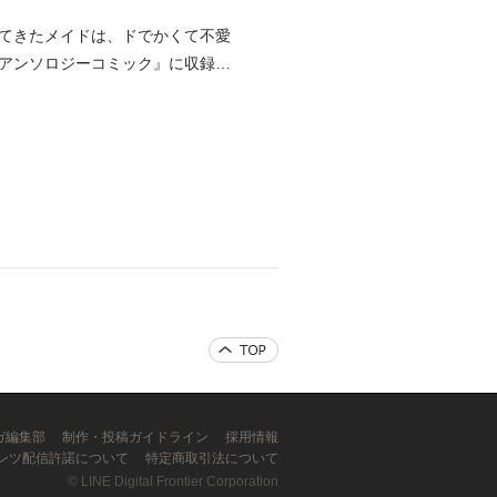
てきたメイドは、ドでかくて不愛
アンソロジーコミック』に収録さ
ンガ編集部
制作・投稿ガイドライン
採用情報
ンツ配信許諾について
特定商取引法について
©
LINE Digital Frontier Corporation