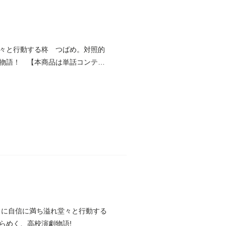
々と行動する柊 つばめ。対照的
物語！ 【本商品は単話コンテン
常に自信に満ち溢れ堂々と行動する
らめく、高校演劇物語!