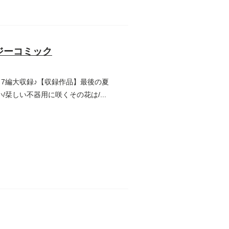
ジーコミック
7編大収録♪【収録作品】最後の夏
栞しい不器用に咲くその花は/...