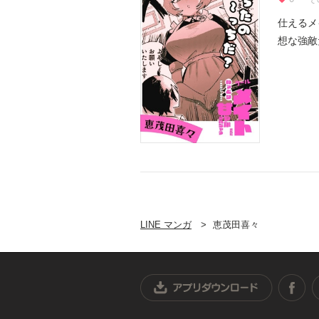
仕えるメ
想な強敵
れている.
LINE マンガ
恵茂田喜々