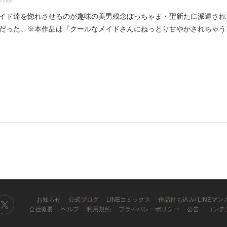
イド達を惚れさせるのが趣味の美男残念ぼっちゃま・聖新たに派遣され
だった。※本作品は『クールなメイドさんにねっとり甘やかされちゃう
..
お知らせ
公式ブログ
LINEコミックス
作品持ち込み/ LINEマ
会社概要
ヘルプ
利用規約
プライバシーポリシー
公告
コンテ