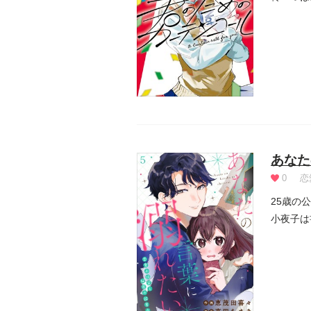
あなた
0
恋
25歳の
小夜子は
会で再...