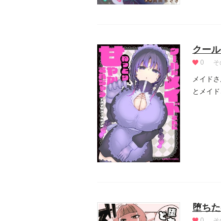
クール
0
そ
メイドさ
とメイド
堕ちた
0
そ