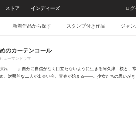
ストア
インディーズ
ログ
新着作品から探す
スタンプ付き作品
ジャン
めのカーテンコール
ヒューマンドラマ
演れ――!』自分に自信がなく目立たないように生きる阿久津 桜と、
め。対照的な二人が出会い今、青春が始まる――。少女たちの思いがき