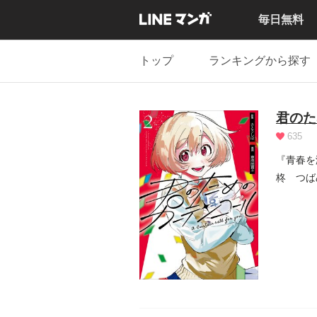
毎日無料
トップ
ランキングから探す
君のた
635
『青春を
柊 つば