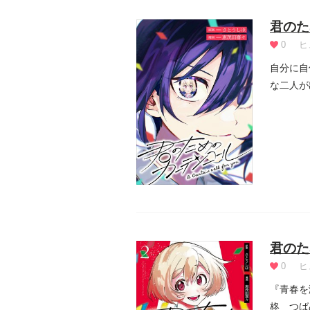
君のた
0
ヒ
自分に自
な二人が
ツとなり.
君のた
0
ヒ
『青春を
柊 つば