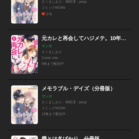
さくましおり・神田澪・peep
コミックNOAN
216
元カレと再会してハジメテ。10年分抱かせて
マンガ
さくましおり
Comic miw
8巻まで配信中
メモラブル・デイズ（分冊版）
マンガ
さくましおり・神田澪・peep
コミックNOAN
13巻まで配信中
愛とは名ばかり 分冊版