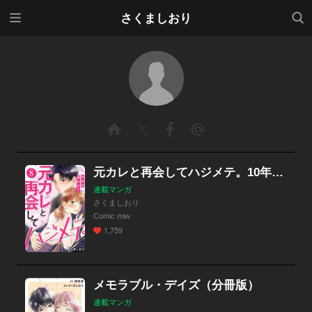
メニ
検索
さくましおり
ュー
元カレと再会してハジメテ。10年分抱かせて
連載マンガ
さくましおり
Comic miw
1,759
メモラブル・デイズ（分冊版）
連載マンガ