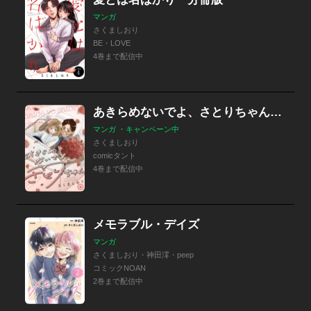
マンガ
さくましおり
BE・LOVE
4巻まで配信中
あきらめないでよ、さとりちゃん（分冊版）
マンガ ・キャンペーン中
さくましおり
comicタント
4巻まで配信中
メモラブル・デイズ
マンガ
さくましおり・神田澪・peep
コミックNOAN
2巻まで配信中