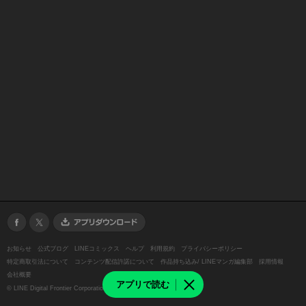
お知らせ
公式ブログ
LINEコミックス
ヘルプ
利用規約
プライバシーポリシー
特定商取引法について
コンテンツ配信許諾について
作品持ち込み/ LINEマンガ編集部
採用情報
会社概要
アプリで読む
©
LINE Digital Frontier Corporation