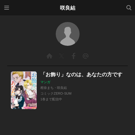
メニ
検索
咲良結
ュー
「お飾り」なのは、あなたの方です
マンガ
柑奈まち・咲良結
コミックZERO-SUM
1巻まで配信中