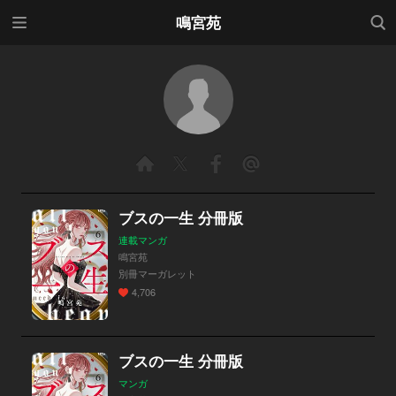
メニ
検索
鳴宮苑
ュー
ブスの一生 分冊版
連載マンガ
鳴宮苑
別冊マーガレット
4,706
ブスの一生 分冊版
マンガ