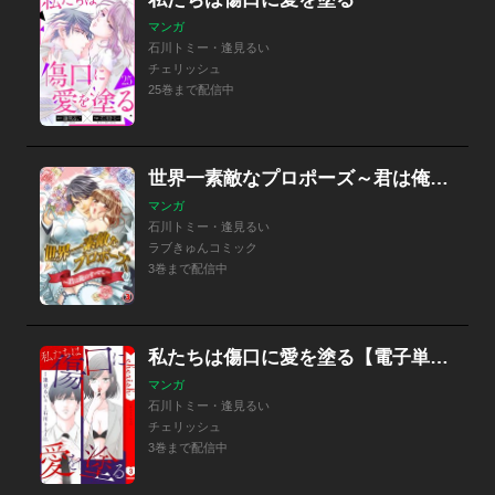
マンガ
石川トミー・逢見るい
チェリッシュ
25巻まで配信中
世界一素敵なプロポーズ～君は俺のすべて～
マンガ
石川トミー・逢見るい
ラブきゅんコミック
3巻まで配信中
私たちは傷口に愛を塗る【電子単行本版】
マンガ
石川トミー・逢見るい
チェリッシュ
3巻まで配信中