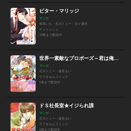
ビター・マリッジ
マンガ
有馬いち・石川トミー・月ヶ瀬杏
チェリッシュ
10巻まで配信中
世界一素敵なプロポーズ～君は俺のすべて～【完全版】
マンガ
石川トミー・逢見るい
ラブきゅんコミック
1巻まで配信中
ドＳ社長室★イジられ課
マンガ
石川トミー・逢見るい
ラブきゅんコミック
1巻まで配信中