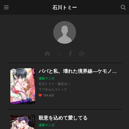
メニ
検索
石川トミー
ュー
パパと私、壊れた境界線―ケモノのように繋がる身体
連載マンガ
石川トミー・逢見るい
ラブきゅんコミック
104,420
殺意を込めて愛してる
連載マンガ