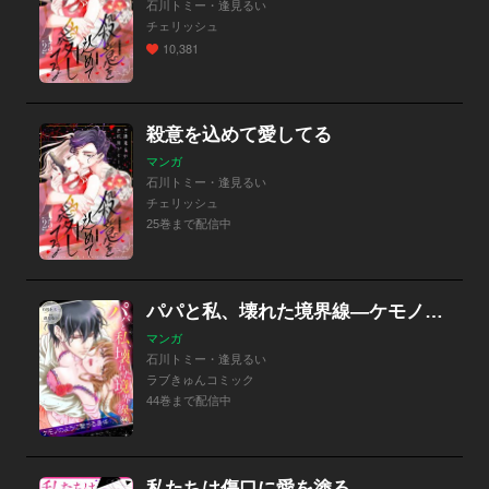
石川トミー・逢見るい
チェリッシュ
10,381
殺意を込めて愛してる
マンガ
石川トミー・逢見るい
チェリッシュ
25巻まで配信中
パパと私、壊れた境界線―ケモノのように繋がる身体
マンガ
石川トミー・逢見るい
ラブきゅんコミック
44巻まで配信中
私たちは傷口に愛を塗る