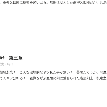
、高柳又四郎に指導を願い出る。無欲恬淡とした高柳又四郎だが、兵馬
..
峠 第三章
歴史・時代
極悪所業！ こんな破壊的なヤツ見た事が無い！ 菩薩だろうが、閻魔
てぇヤツは斬る！ 殺戮を呼ぶ魔性の剣に魅せられた暗黒剣士・机竜之
..