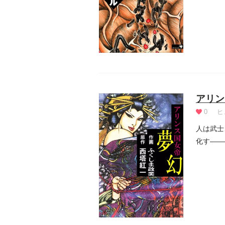
アリン
0
ヒ
人は武士
化す――
い肉...