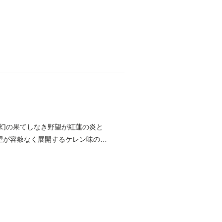
幻の果てしなき野望が紅蓮の炎と
望が容赦なく展開するケレン味のな