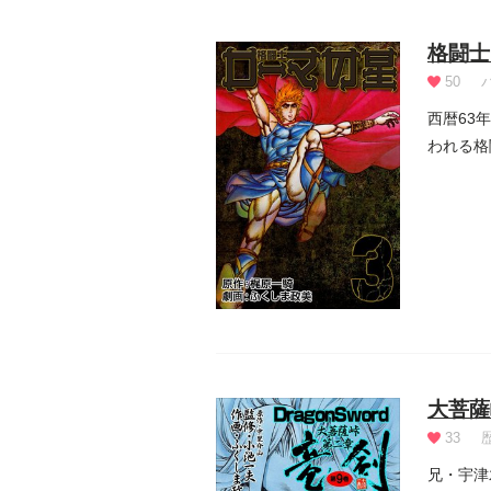
格闘士
50
西暦63
われる格
ネロの...
大菩薩
33
兄・宇津