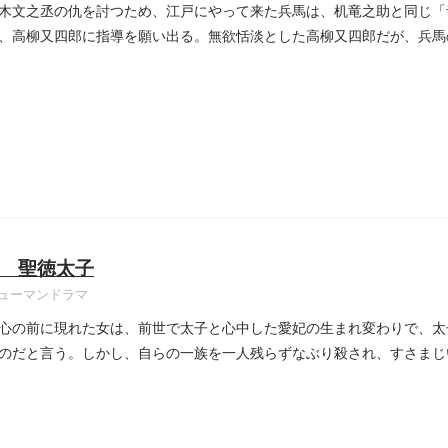
木文之丞の仇を討つため、江戸にやって来た兵馬は、机竜之助と同じ「
、高柳又四郎に指導を願い出る。無欲恬淡とした高柳又四郎だが、兵馬
..
 聖徳太子
ューマンドラマ
心の前に現れた女は、前世で太子と心中した愛妃の生まれ変わりで、太
のだと言う。しかし、自らの一族を一人残らずなぶり殺され、すさまじ
..