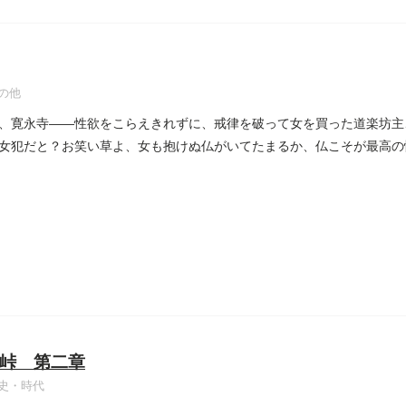
の他
、寛永寺――性欲をこらえきれずに、戒律を破って女を買った道楽坊主
女犯だと？お笑い草よ、女も抱けぬ仏がいてたまるか、仏こそが最高の性
峠 第二章
史・時代