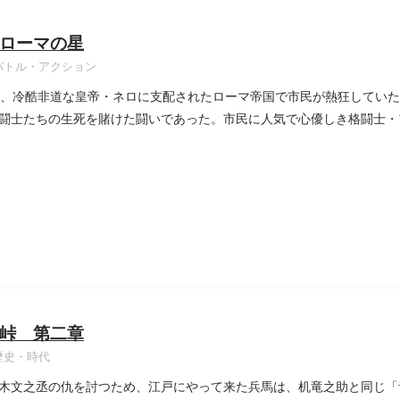
ローマの星
バトル・アクション
年、冷酷非道な皇帝・ネロに支配されたローマ帝国で市民が熱狂してい
闘士たちの生死を賭けた闘いであった。市民に人気で心優しき格闘士・
峠 第二章
歴史・時代
木文之丞の仇を討つため、江戸にやって来た兵馬は、机竜之助と同じ「