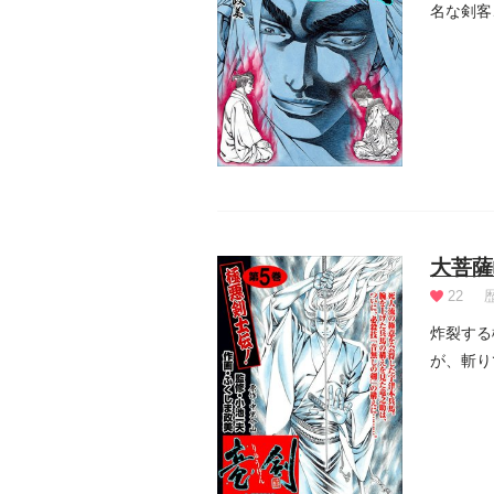
名な剣客
を聞き入.
大菩薩
22
炸裂する
が、斬り
ダークサ.