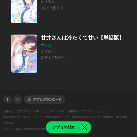
かける☆
2巻まで配信中
甘井さんは冷たくて甘い【単話版】
マンガ
かける☆
24巻まで配信中
お知らせ
公式ブログ
LINEコミックス
ヘルプ
利用規約
プライバシーポリシー
特定商取引法について
コンテンツ配信許諾について
作品持ち込み/ LINEマンガ編集部
採用情報
会社概要
アプリで読む
©
LINE Digital Frontier Corporation