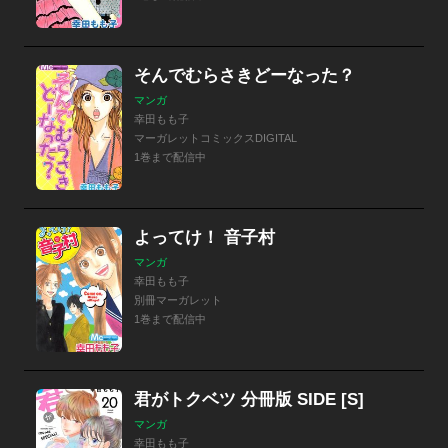
そんでむらさきどーなった？
マンガ
幸田もも子
マーガレットコミックスDIGITAL
1巻まで配信中
よってけ！ 音子村
マンガ
幸田もも子
別冊マーガレット
1巻まで配信中
君がトクベツ 分冊版 SIDE [S]
マンガ
幸田もも子