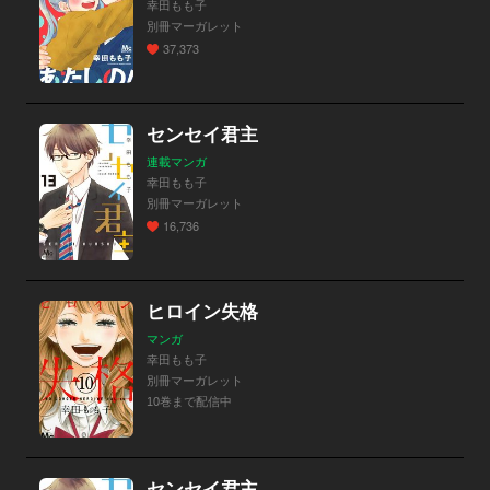
幸田もも子
別冊マーガレット
37,373
センセイ君主
連載マンガ
幸田もも子
別冊マーガレット
16,736
ヒロイン失格
マンガ
幸田もも子
別冊マーガレット
10巻まで配信中
センセイ君主