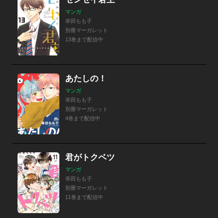
マンガ
幸田もも子
別冊マーガレット
13巻まで配信中
あたしの！
マンガ
幸田もも子
別冊マーガレット
4巻まで配信中
君がトクベツ
マンガ
幸田もも子
別冊マーガレット
11巻まで配信中