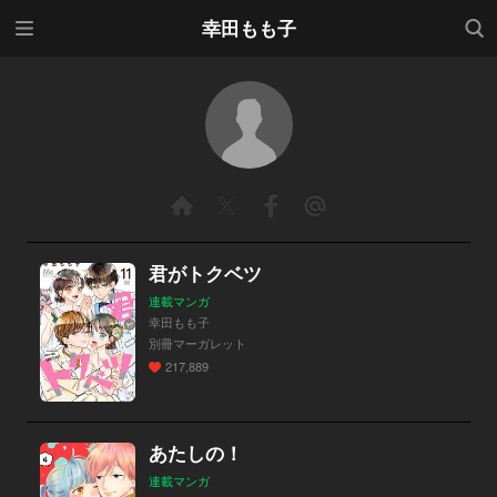
メニ
検索
幸田もも子
ュー
君がトクベツ
連載マンガ
幸田もも子
別冊マーガレット
217,889
あたしの！
連載マンガ