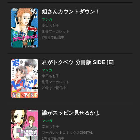
姐さんカウントダウン！
マンガ
幸田もも子
別冊マーガレット
2巻まで配信中
君がトクベツ 分冊版 SIDE [E]
マンガ
幸田もも子
別冊マーガレット
20巻まで配信中
誰がスッピン見せるかよ
マンガ
幸田もも子
マーガレットコミックスDIGITAL
1巻まで配信中