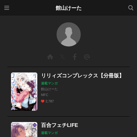
メニ
検索
館山けーた
ュー
リリィズコンプレックス【分冊版】
連載マンガ
館山けーた
MFC
2,787
百合フェチLIFE
連載マンガ