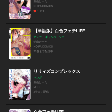
館山けーた
NOiPA COMiCS
1,119
【単話版】百合フェチLIFE
マンガ ・キャンペーン中
館山けーた
NOiPA COMiCS
21巻まで配信中
リリィズコンプレックス
マンガ
館山けーた
MFC
2巻まで配信中
百合フェチLIFE