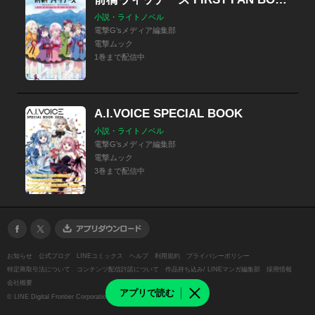
小説・ライトノベル
電撃G’sメディア編集部
電撃ムック
1巻まで配信中
A.I.VOICE SPECIAL BOOK
小説・ライトノベル
電撃G’sメディア編集部
電撃ムック
3巻まで配信中
お知らせ
公式ブログ
LINEコミックス
ヘルプ
利用規約
プライバシーポリシー
特定商取引法について
コンテンツ配信許諾について
作品持ち込み/ LINEマンガ編集部
採用情報
会社概要
アプリで読む
©
LINE Digital Frontier Corporation