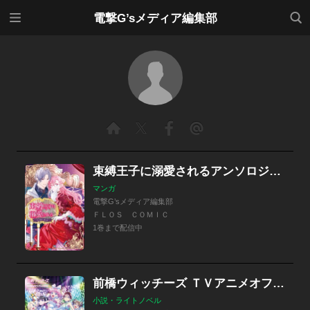
メニ
検索
電撃G’sメディア編集部
ュー
束縛王子に溺愛されるアンソロジーコミック
マンガ
電撃G’sメディア編集部
ＦＬＯＳ ＣＯＭＩＣ
1巻まで配信中
前橋ウィッチーズ ＴＶアニメオフィシャルＢＯＯＫ
小説・ライトノベル