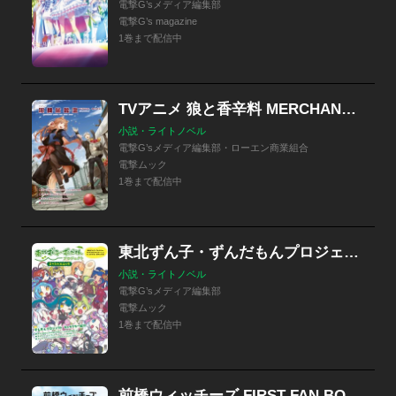
電撃G’sメディア編集部
電撃G’s magazine
1巻まで配信中
TVアニメ 狼と香辛料 MERCHANT MEETS THE WISE WOLF ビジュアルブック
小説・ライトノベル
電撃G’sメディア編集部・ローエン商業組合
電撃ムック
1巻まで配信中
東北ずん子・ずんだもんプロジェクト スペシャルムック
小説・ライトノベル
電撃G’sメディア編集部
電撃ムック
1巻まで配信中
前橋ウィッチーズ FIRST FAN BOOK