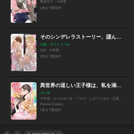
野原耳子・今井蓉
1巻まで配信中
そのシンデレラストーリー、謹んでご辞退申し上げます
小説・ライトノベル
Q矢・今井蓉
2巻まで配信中
異世界の逞しい王子様は、私を溺愛えっちで甘やかす。アンソロジー
マンガ
今井蓉・もちたゆづき・ワカヤ・しがつうまれ・乙黒ゆう・屋丸やす子・冬見六花・結城ユキチ・かほなみり
Pomme Comics
1巻まで配信中