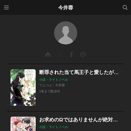
メニ
検索
今井蓉
ュー
断罪された当て馬王子と愛したがり黒龍陛下の幸せな結婚
小説・ライトノベル
てんつぶ・今井蓉
1巻まで配信中
お求めのΩではありませんが絶対に幸せ夫婦になってみせます！ 押しかけ花嫁は両想いに気づかない
小説・ライトノベル