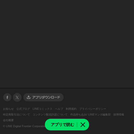
お知らせ
公式ブログ
LINEコミックス
ヘルプ
利用規約
プライバシーポリシー
特定商取引法について
コンテンツ配信許諾について
作品持ち込み/ LINEマンガ編集部
採用情報
会社概要
アプリで読む
©
LINE Digital Frontier Corporation