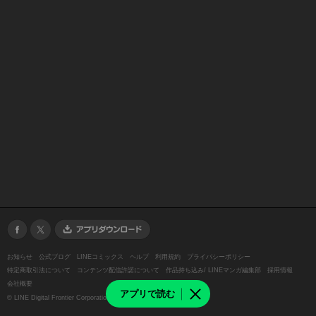
お知らせ
公式ブログ
LINEコミックス
ヘルプ
利用規約
プライバシーポリシー
特定商取引法について
コンテンツ配信許諾について
作品持ち込み/ LINEマンガ編集部
採用情報
会社概要
アプリで読む
©
LINE Digital Frontier Corporation