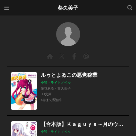
メニ
検索
葵久美子
ュー
ルゥとよゐこの悪党稼業
小説・ライトノベル
藤谷ある・葵久美子
HJ文庫
4巻まで配信中
【合本版】Ｋａｇｕｙａ～月のウサギの銀の箱舟～ 全5巻
小説・ライトノベル