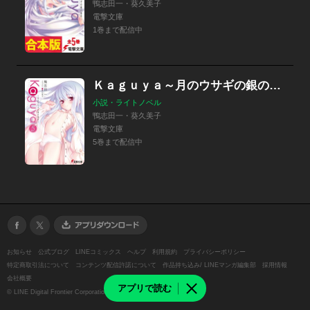
鴨志田一・葵久美子
電撃文庫
1巻まで配信中
Ｋａｇｕｙａ～月のウサギの銀の箱舟～
小説・ライトノベル
鴨志田一・葵久美子
電撃文庫
5巻まで配信中
お知らせ
公式ブログ
LINEコミックス
ヘルプ
利用規約
プライバシーポリシー
特定商取引法について
コンテンツ配信許諾について
作品持ち込み/ LINEマンガ編集部
採用情報
会社概要
アプリで読む
©
LINE Digital Frontier Corporation