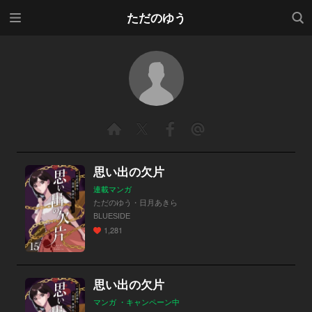
メニ
検索
ただのゆう
ュー
思い出の欠片
連載マンガ
ただのゆう・日月あきら
BLUESIDE
1,281
思い出の欠片
マンガ ・キャンペーン中