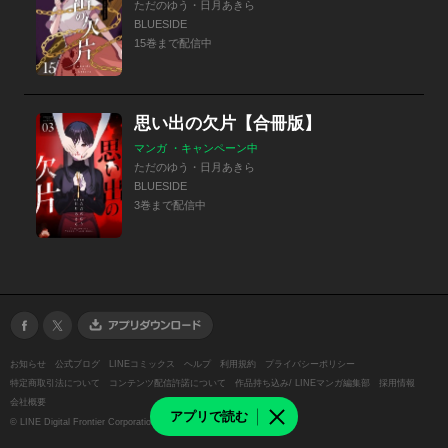
ただのゆう・日月あきら
BLUESIDE
15巻まで配信中
思い出の欠片【合冊版】
マンガ ・キャンペーン中
ただのゆう・日月あきら
BLUESIDE
3巻まで配信中
お知らせ
公式ブログ
LINEコミックス
ヘルプ
利用規約
プライバシーポリシー
特定商取引法について
コンテンツ配信許諾について
作品持ち込み/ LINEマンガ編集部
採用情報
会社概要
アプリで読む
©
LINE Digital Frontier Corporation