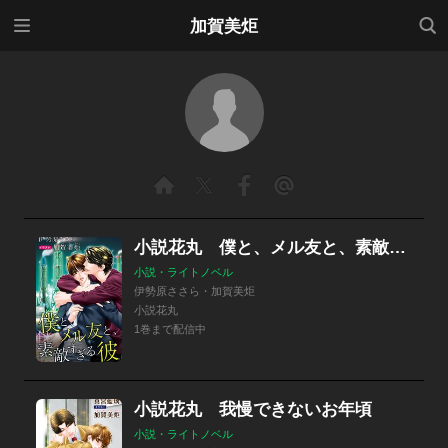
メニ
検索
加賀美炬
ュー
小説花丸 僕と、メル友と、素敵すぎる彼
小説・ライトノベル
伊勢原ささら・加賀美炬
小説花丸
1巻まで配信中
小説花丸 我慢できないお年頃
小説・ライトノベル