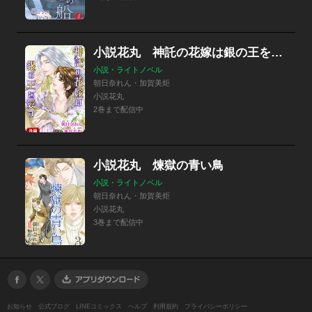
小説花丸 神託の花嫁は銀の王を愛す
小説・ライトノベル
朝日奈れん・加賀美炬
小説花丸
2巻まで配信中
小説花丸 煉獄の青い鳥
小説・ライトノベル
朝日奈れん・加賀美炬
小説花丸
3巻まで配信中
お知らせ
公式ブログ
LINEコミックス
ヘルプ
利用規約
プライバシーポリシー