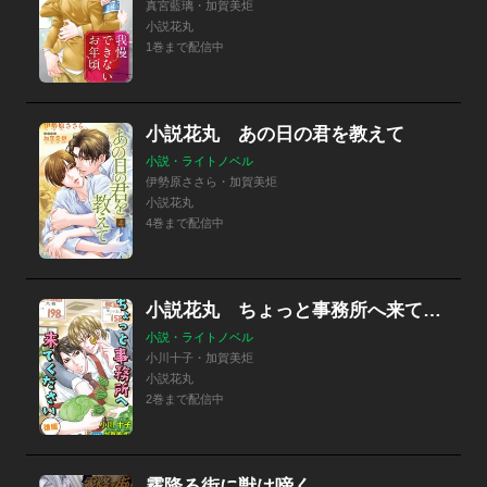
真宮藍璃・加賀美炬
小説花丸
1巻まで配信中
小説花丸 あの日の君を教えて
小説・ライトノベル
伊勢原ささら・加賀美炬
小説花丸
4巻まで配信中
小説花丸 ちょっと事務所へ来てください
小説・ライトノベル
小川十子・加賀美炬
小説花丸
2巻まで配信中
霧降る街に獣は啼く