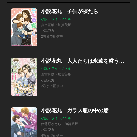
小説花丸 子供が寝たら
小説・ライトノベル
真宮藍璃・加賀美炬
小説花丸
2巻まで配信中
小説花丸 大人たちは永遠を誓う～続・子供が寝たら～
小説・ライトノベル
真宮藍璃・加賀美炬
小説花丸
2巻まで配信中
小説花丸 ガラス瓶の中の船
小説・ライトノベル
伊勢原ささら・加賀美炬
小説花丸
4巻まで配信中