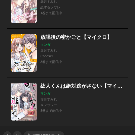
赤月すみれ
恋するソワレ
1巻まで配信中
放課後の密かごと【マイクロ】
マンガ
赤月すみれ
Cheese!
3巻まで配信中
紘人くんは絶対逃がさない【マイクロ】
マンガ
赤月すみれ
＆フラワー
8巻まで配信中