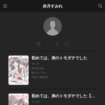
メニ
検索
赤月すみれ
ュー
初めては、弟のトモダチでした
マンガ
赤月すみれ
恋するソワレ
7巻まで配信中
初めては、弟のトモダチでした【描き下ろしおまけ付き特装版】
マンガ