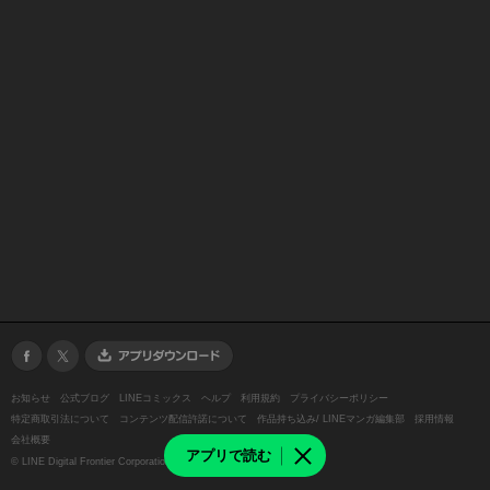
お知らせ
公式ブログ
LINEコミックス
ヘルプ
利用規約
プライバシーポリシー
特定商取引法について
コンテンツ配信許諾について
作品持ち込み/ LINEマンガ編集部
採用情報
会社概要
アプリで読む
©
LINE Digital Frontier Corporation