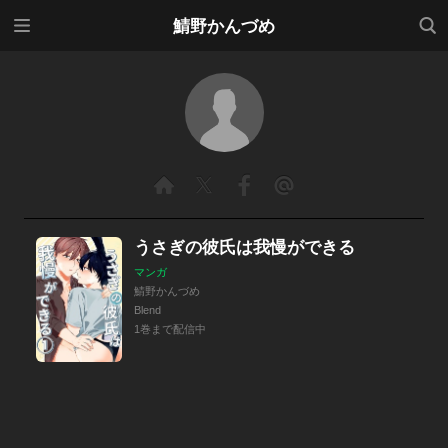
メニ
検索
鯖野かんづめ
ュー
うさぎの彼氏は我慢ができる
マンガ
鯖野かんづめ
Blend
1巻まで配信中