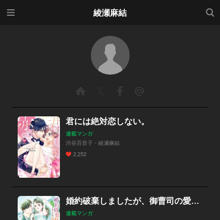
メニ
検索
綾瀬麻結
ュー
君には絶対恋しない。
連載マンガ
渋谷百音子・綾瀬麻結
2,252
婚約破棄しましたが、御曹司の愛され新妻になりました
連載マンガ