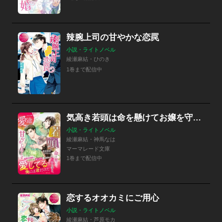
辣腕上司の甘やかな恋罠
小説・ライトノベル
綾瀬麻結・ひのき
1巻まで配信中
気高き若頭は命を懸けてお嬢を守り、一途な愛で甘やかし尽くす
小説・ライトノベル
綾瀬麻結・神馬なは
マーマレード文庫
1巻まで配信中
恋するオオカミにご用心
小説・ライトノベル
綾瀬麻結・芦原モカ