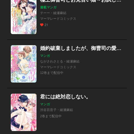
連載マンガ
テーー・綾瀬麻結
マーマレードコミックス
21
婚約破棄しましたが、御曹司の愛され新妻になりました【分冊版】
マンガ
ながさわさとる・綾瀬麻結
マーマレードコミックス
12巻まで配信中
君には絶対恋しない。
マンガ
渋谷百音子・綾瀬麻結
2巻まで配信中