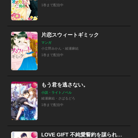
1巻まで配信中
片恋スウィートギミック
マンガ
小立野みかん・綾瀬麻結
1巻まで配信中
もう君を逃さない。
小説・ライトノベル
綾瀬麻結・さばるどろ
1巻まで配信中
LOVE GIFT 不純愛誓約を謀られまして