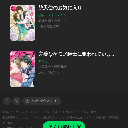
堕天使のお気に入り
小説・ライトノベル
綾瀬麻結・カヤナギ
1巻まで配信中
完璧なケモノ紳士に狙われています。
マンガ
水口舞子・綾瀬麻結
1巻まで配信中
お知らせ
公式ブログ
LINEコミックス
ヘルプ
利用規約
プライバシーポリシー
特定商取引法について
コンテンツ配信許諾について
作品持ち込み/ LINEマンガ編集部
採用情報
会社概要
アプリで読む