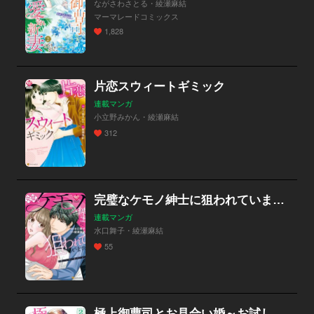
ながさわさとる・綾瀬麻結
マーマレードコミックス
1,828
片恋スウィートギミック
連載マンガ
小立野みかん・綾瀬麻結
312
完璧なケモノ紳士に狙われています。
連載マンガ
水口舞子・綾瀬麻結
55
極上御曹司とお見合い婚～お試し恋愛始めます～