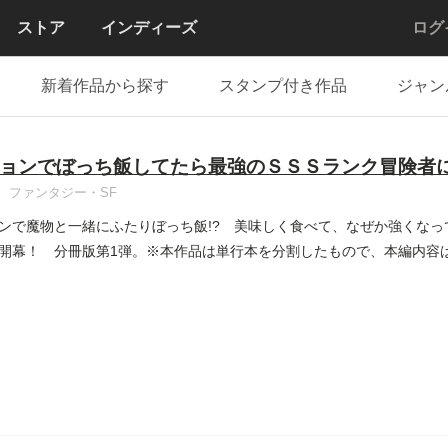
ストア
インディーズ
ログ
新着作品から探す
スタンプ付き作品
ジャン
ョンでぼっち飯してたら最強のＳＳＳランク冒険者
ファンタジー・SF
ンで魔物と一緒にふたりぼっち飯!? 美味しく食べて、なぜか強くなっ
開幕！ 分冊版第1弾。※本作品は単行本を分割したもので、本編内容