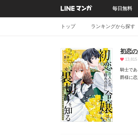
毎日無料
トップ
ランキングから探す
初恋の
13,815
騎士であ
爵様に恋
1弾...