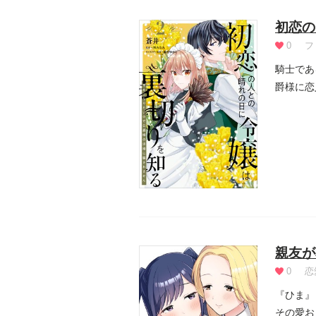
初恋の
0
フ
騎士であ
爵様に恋
親友が
0
恋
『ひま』
その愛お