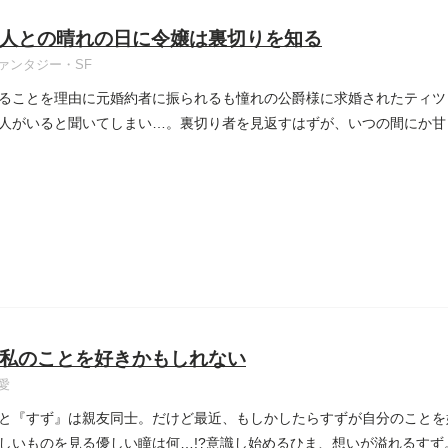
人との晴れの日に令嬢は裏切りを知る
ァンタジー・SF
ることを理由に元婚約者に振られるも憧れの公爵様に求婚されたティツ
人がいると聞いてしまい…。裏切り者を見返すはずが、いつの間にか甘々
私のことを好きかもしれない
愛
と『すず』は親友同士。だけど最近、もしかしたらすずが自分のことを
しいものを見る優しい瞳は何…!?意識し始めるひま、想いが溢れるす