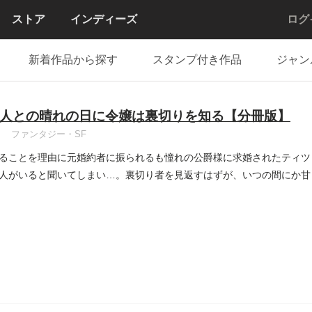
ストア
インディーズ
ログ
新着作品から探す
スタンプ付き作品
ジャン
人との晴れの日に令嬢は裏切りを知る【分冊版】
ファンタジー・SF
ることを理由に元婚約者に振られるも憧れの公爵様に求婚されたティツ
人がいると聞いてしまい…。裏切り者を見返すはずが、いつの間にか甘