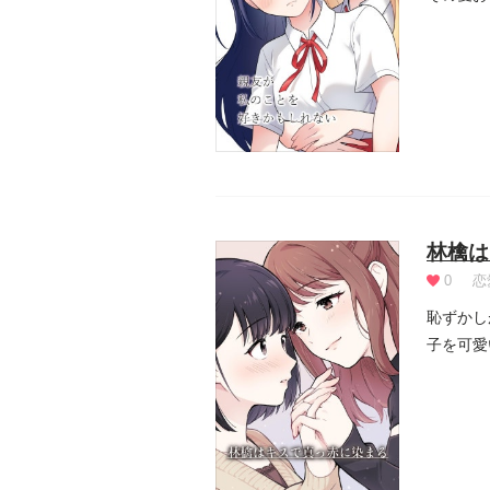
語。
林檎は
0
恋
恥ずかし
子を可愛