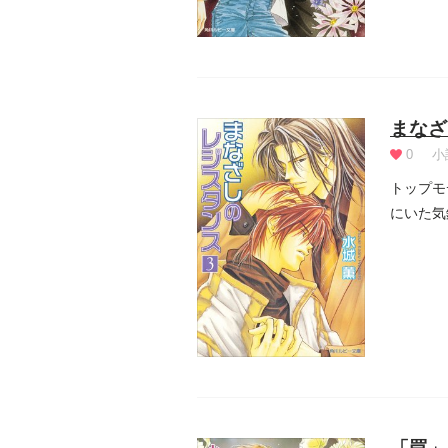
まなざ
0
小
トップモ
にいた気
腰になっ.