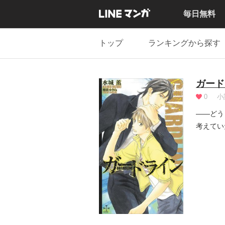
毎日無料
トップ
ランキングから探す
ガード
0
小
――どう
考えてい
たス...