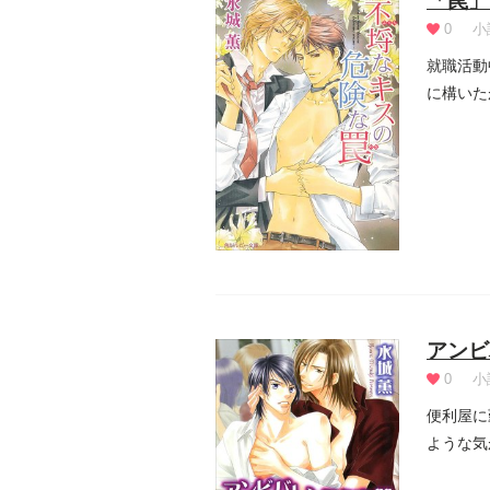
「罠」
0
小
就職活動
に構いた
照れ臭く.
アンビ
0
小
便利屋に
ような気
何故か自.