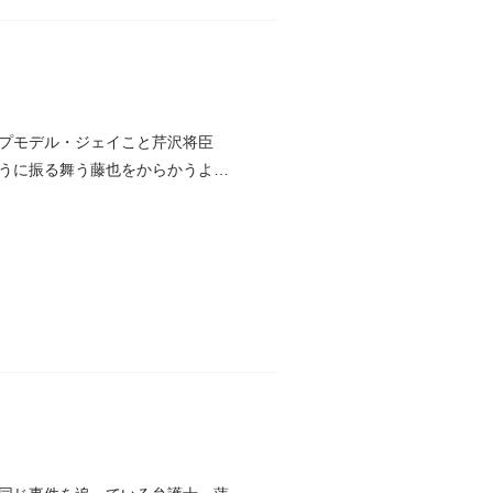
プモデル・ジェイこと芹沢将臣
うに振る舞う藤也をからかうよう