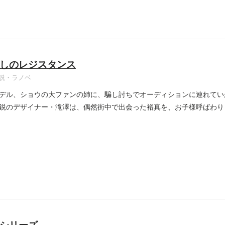
しのレジスタンス
説・ラノベ
デル、ショウの大ファンの姉に、騙し討ちでオーディションに連れてい
鋭のデザイナー・滝澤は、偶然街中で出会った裕真を、お子様呼ばわり
..