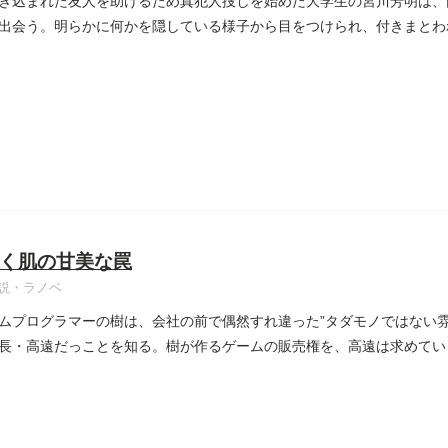
き込まれた友人を助けるため真犯人捜しを始めた大学生の宮川芳明は、
出会う。明らかに何かを隠している様子から目をつけられ、付きまとわ
..
く肌の甘美な罠
説・ラノベ
ムプログラマーの樹は、会社の前で偶然すれ違った”タダモノではない雰
長・高遠だっことを知る。樹が作るゲームの販売権を、高遠は求めてい