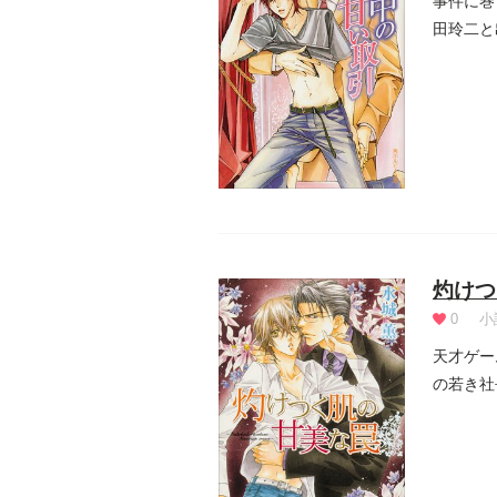
事件に巻
田玲二と
たたかな.
灼けつ
0
小
天才ゲー
の若き社
子書...