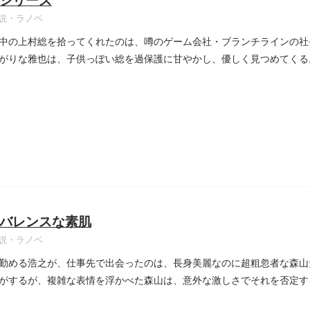
シリーズ
説・ラノベ
中の上村総を拾ってくれたのは、噂のゲーム会社・ブランチラインの社
がりな雅也は、子供っぽい総を過保護に甘やかし、優しく見つめてくる
..
バレンスな素肌
説・ラノベ
勤める浩之が、仕事先で出会ったのは、長身美麗なのに超粗忽者な森山
がするが、複雑な表情を浮かべた森山は、意外な激しさでそれを否定す
..