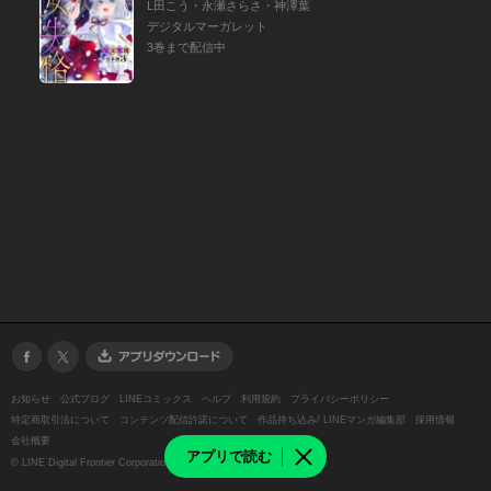
L田こう・永瀬さらさ・神澤葉
デジタルマーガレット
3巻まで配信中
お知らせ
公式ブログ
LINEコミックス
ヘルプ
利用規約
プライバシーポリシー
特定商取引法について
コンテンツ配信許諾について
作品持ち込み/ LINEマンガ編集部
採用情報
会社概要
アプリで読む
©
LINE Digital Frontier Corporation