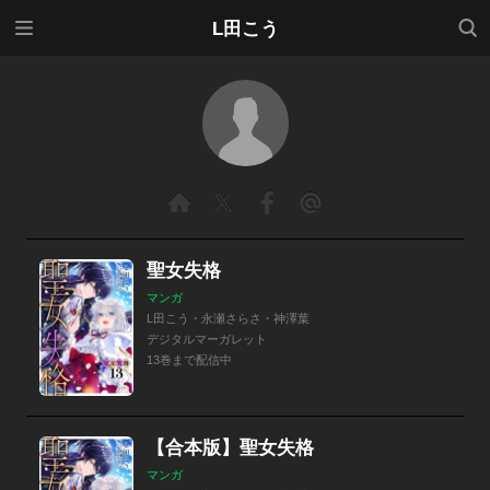
メニ
検索
L田こう
ュー
聖女失格
マンガ
L田こう・永瀬さらさ・神澤葉
デジタルマーガレット
13巻まで配信中
【合本版】聖女失格
マンガ