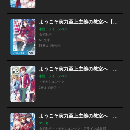
ようこそ実力至上主義の教室へ【ノベル分冊版】
小説・ライトノベル
衣笠彰梧
MF文庫J
58巻まで配信中
ようこそ実力至上主義の教室へ トモセシュンサク Art Works
小説・ライトノベル
トモセシュンサク
2巻まで配信中
ようこそ実力至上主義の教室へ OTHER SCHOOL DAYS
マンガ
衣笠彰梧・トモセシュンサク・アライブ編集部