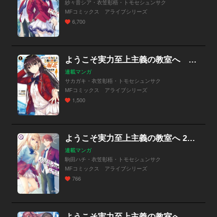
紗々音シア・衣笠彰梧・トモセシュンサク
MFコミックス アライブシリーズ
6,700
ようこそ実力至上主義の教室へ ルート堀北
連載マンガ
サカガキ・衣笠彰梧・トモセシュンサク
MFコミックス アライブシリーズ
1,500
ようこそ実力至上主義の教室へ 2年生編 2nd Stage【分冊版】
連載マンガ
駒田ハチ・衣笠彰梧・トモセシュンサク
MFコミックス アライブシリーズ
766
ようこそ実力至上主義の教室へ OTHER SCHOOL DAYS