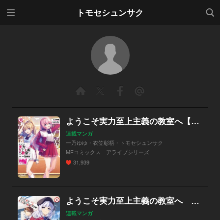
メニ
検索
トモセシュンサク
ュー
ようこそ実力至上主義の教室へ【分冊版】
連載マンガ
一乃ゆゆ・衣笠彰梧・トモセシュンサク
MFコミックス アライブシリーズ
31,939
ようこそ実力至上主義の教室へ ２年生編【分冊版】
連載マンガ