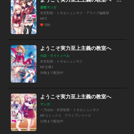
連載マンガ
衣笠彰梧・トモセシュンサク・アライブ編集部
MFC
559
ようこそ実力至上主義の教室へ
小説・ライトノベル
衣笠彰梧・トモセシュンサク
MF文庫J
34巻まで配信中
ようこそ実力至上主義の教室へ
マンガ
一乃ゆゆ・衣笠彰梧・トモセシュンサク
MFコミックス アライブシリーズ
12巻まで配信中