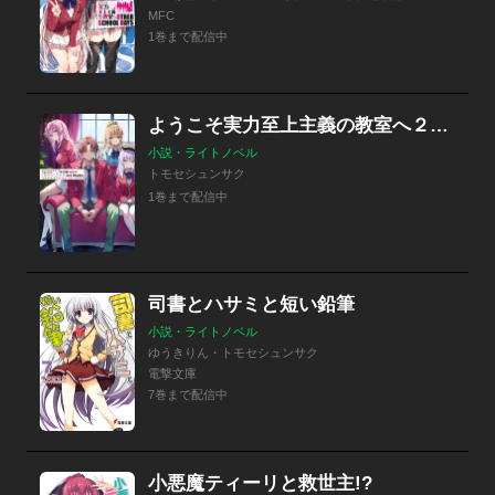
MFC
1巻まで配信中
ようこそ実力至上主義の教室へ２年生編start トモセシュンサク Art Works
小説・ライトノベル
トモセシュンサク
1巻まで配信中
司書とハサミと短い鉛筆
小説・ライトノベル
ゆうきりん・トモセシュンサク
電撃文庫
7巻まで配信中
小悪魔ティーリと救世主!?