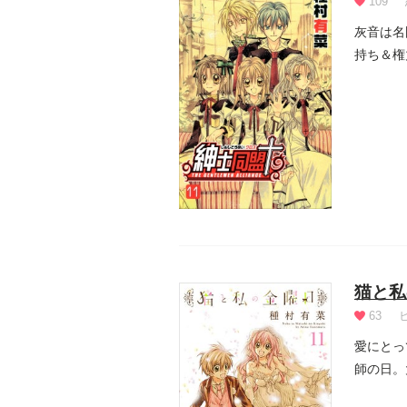
109
灰音は名
持ち＆権
猫と私
63
愛にとっ
師の日。
1...