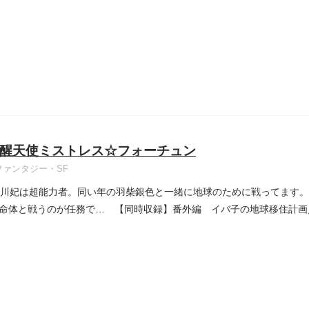
醒天使ミストレス☆フォーチュン
ファンタジー・SF
立川妃は超能力者。同い年の羽柴銀色と一緒に地球のために戦ってます
命体と戦うのが任務で… 【同時収録】番外編 イバ子の地球移住計画