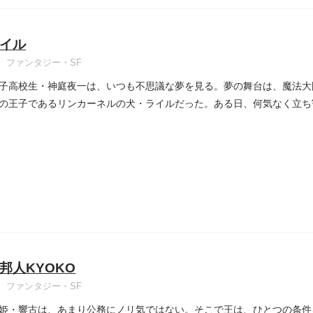
イル
ファンタジー・SF
子高校生・神庭夜一は、いつも不思議な夢を見る。夢の舞台は、魔法大
の王子であるリンカーネルの犬・ライルだった。ある日、何気なく立ち
..
邦人KYOKO
ファンタジー・SF
姫・響古は、あまり公務にノリ気ではない。そこで王は、ひとつの条件