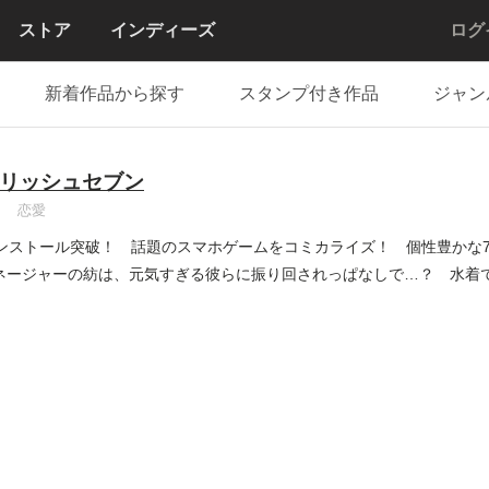
ストア
インディーズ
ログ
新着作品から探す
スタンプ付き作品
ジャン
リッシュセブン
恋愛
インストール突破！ 話題のスマホゲームをコミカライズ！ 個性豊かな7人
ネージャーの紡は、元気すぎる彼らに振り回されっぱなしで…？ 水着で