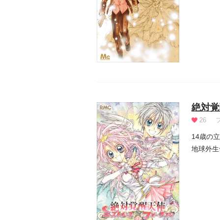
絶対覚
26
14歳の
地球外生