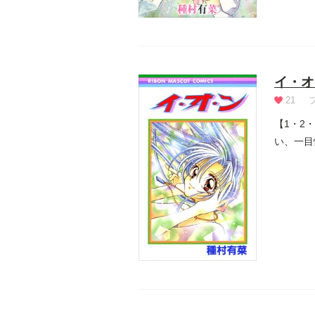
イ・オ
21
【1・2
い、一目
て、...