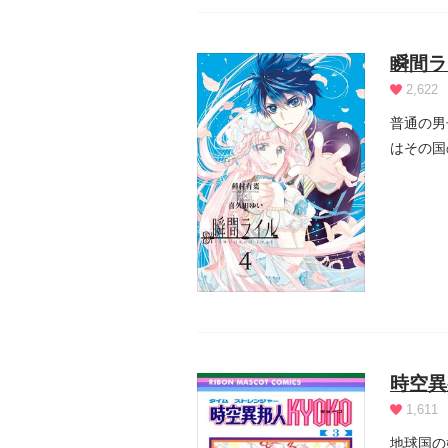
瞬間ラ
2,622
普通の男
はその国
コインを.
時空異
1,611
地球国の