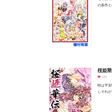
の条件と
桜姫華
630
時は平安
しそれが