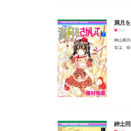
満月を
511
神山満月
女は、命
紳士同