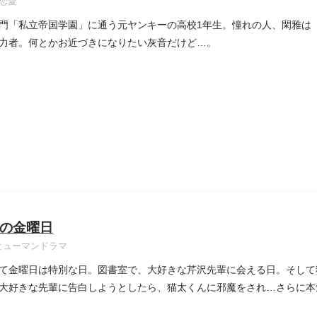
恋愛
門「私立帝国学園」に通う元ヤンキーの高校1年生。憧れの人、閑雅は
力者。何とかお近づきになりたい灰音だけど…。
の金曜日
ヒューマンドラマ
て金曜日は特別な日。図書室で、大好きな芹沢先輩に会える日。そして
大好きな先輩に告白しようとしたら、猫太くんに邪魔をされ…さらに本