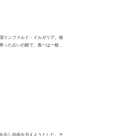
国リンファルド・イルガリア。彼
寄った占いの館で、夜一は一枚の
を出し自由を与えようとした。そ