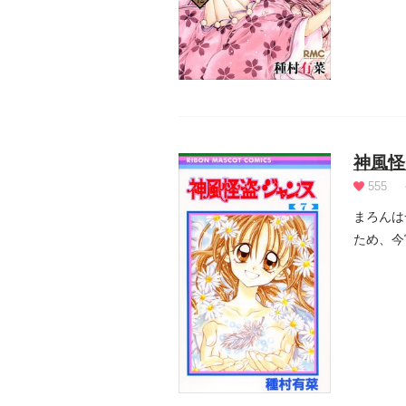
神風怪
555
まろんは
ため、今