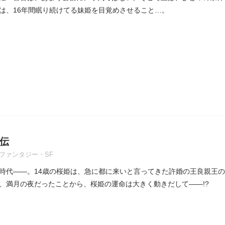
は、16年間眠り続けてる妹姫を目覚めさせること…。
伝
ファンタジー・SF
時代――。14歳の桜姫は、急に都に来いと言ってきた許婚の王良親王
、満月の夜だったことから、桜姫の運命は大きく動きだして――!?