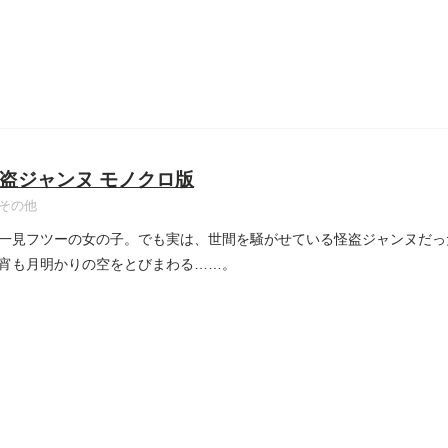
盗ジャンヌ モノクロ版
その他
一見フツーの女の子。でも実は、世間を騒がせている怪盗ジャンヌだっ
宵も月明かりの空をとびまわる……。