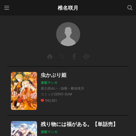
メニ
検索
椎名咲月
ュー
虫かぶり姫
連載マンガ
喜久田ゆい・由唯・椎名咲月
コミックZERO-SUM
542,521
残り物には福がある。【単話売】
連載マンガ