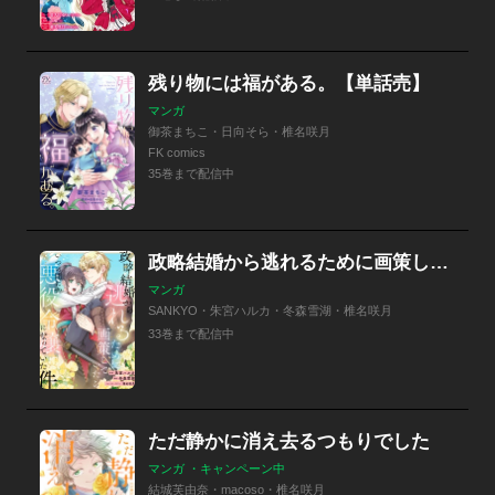
残り物には福がある。【単話売】
マンガ
御茶まちこ・日向そら・椎名咲月
FK comics
35巻まで配信中
政略結婚から逃れるために画策していたらいつの間にか悪役令嬢になっていた件
マンガ
SANKYO・朱宮ハルカ・冬森雪湖・椎名咲月
33巻まで配信中
ただ静かに消え去るつもりでした
マンガ ・キャンペーン中
結城芙由奈・macoso・椎名咲月