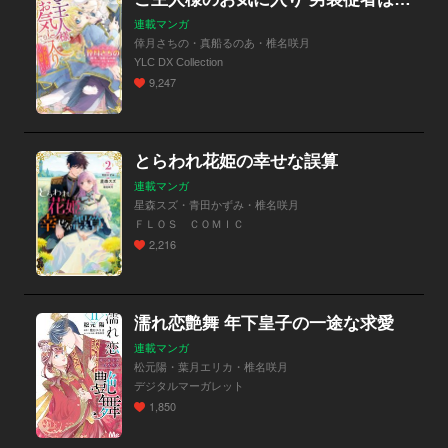
連載マンガ
倖月さちの・真船るのあ・椎名咲月
YLC DX Collection
9,247
とらわれ花姫の幸せな誤算
連載マンガ
星森スズ・青田かずみ・椎名咲月
ＦＬＯＳ ＣＯＭＩＣ
2,216
濡れ恋艶舞 年下皇子の一途な求愛
連載マンガ
松元陽・葉月エリカ・椎名咲月
デジタルマーガレット
1,850