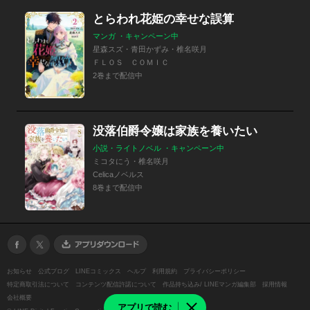
とらわれ花姫の幸せな誤算
マンガ ・キャンペーン中
星森スズ・青田かずみ・椎名咲月
ＦＬＯＳ ＣＯＭＩＣ
2巻まで配信中
没落伯爵令嬢は家族を養いたい
小説・ライトノベル ・キャンペーン中
ミコタにう・椎名咲月
Celicaノベルス
8巻まで配信中
お知らせ
公式ブログ
LINEコミックス
ヘルプ
利用規約
プライバシーポリシー
特定商取引法について
コンテンツ配信許諾について
作品持ち込み/ LINEマンガ編集部
採用情報
会社概要
アプリで読む