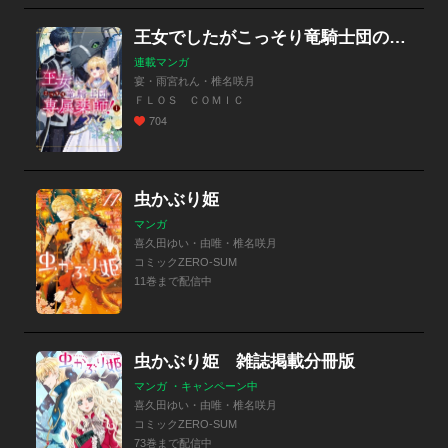
王女でしたがこっそり竜騎士団の専属薬師になりました！【分冊版】
連載マンガ
宴・雨宮れん・椎名咲月
ＦＬＯＳ ＣＯＭＩＣ
704
虫かぶり姫
マンガ
喜久田ゆい・由唯・椎名咲月
コミックZERO-SUM
11巻まで配信中
虫かぶり姫 雑誌掲載分冊版
マンガ ・キャンペーン中
喜久田ゆい・由唯・椎名咲月
コミックZERO-SUM
73巻まで配信中