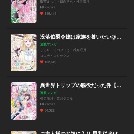
御茶まちこ・日向そら・椎名咲月
FK comics
116,444
没落伯爵令嬢は家族を養いたい@COMIC
連載マンガ
しろ46・ミコタにう・椎名咲月
コロナ・コミックス
102,849
異世界トリップの脇役だった件【単話売】
連載マンガ
椎名咲月・葉月クロル
FK comics
34,322
ご主人様のお気に入り 男装従者は甘く溺愛される