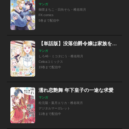
マンガ
御茶まちこ・日向そら・椎名咲月
FK comics
5巻まで配信中
【単話版】没落伯爵令嬢は家族を養いたい@COMIC
マンガ
しろ46・ミコタにう・椎名咲月
Celicaコミックス
19巻まで配信中
濡れ恋艶舞 年下皇子の一途な求愛
マンガ
松元陽・葉月エリカ・椎名咲月
デジタルマーガレット
11巻まで配信中