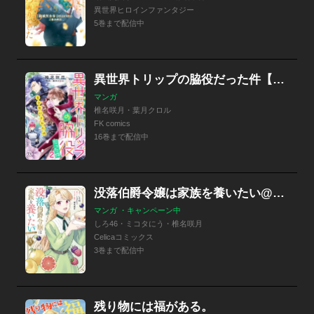
異世界ヒロインファンタジー
5巻まで配信中
異世界トリップの脇役だった件【単話売】
マンガ
椎名咲月・葉月クロル
FK comics
16巻まで配信中
没落伯爵令嬢は家族を養いたい@COMIC
マンガ ・キャンペーン中
しろ46・ミコタにう・椎名咲月
Celicaコミックス
3巻まで配信中
残り物には福がある。