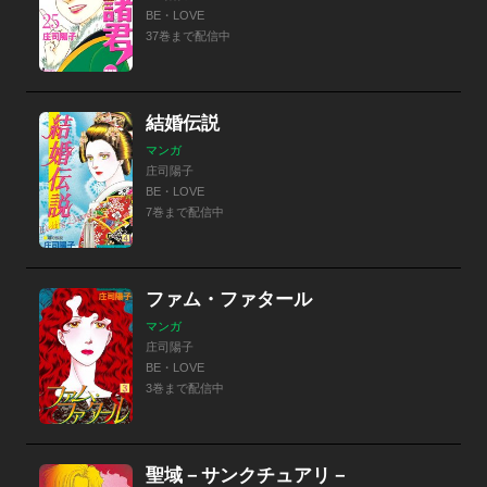
BE・LOVE
37巻まで配信中
結婚伝説
マンガ
庄司陽子
BE・LOVE
7巻まで配信中
ファム・ファタール
マンガ
庄司陽子
BE・LOVE
3巻まで配信中
聖域－サンクチュアリ－