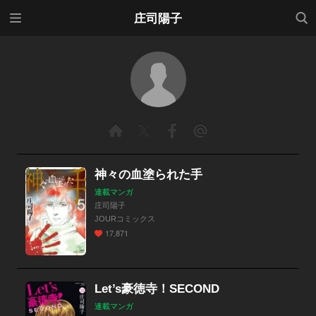
メニ
検索
庄司陽子
ュー
神々の血塗られた手
連載マンガ
庄司陽子
JOURコミックス
17,871
Let’s豪徳寺！SECOND
連載マンガ