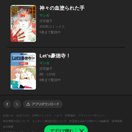
神々の血塗られた手
マンガ
庄司陽子
JOURコミックス
5巻まで配信中
Let’s豪徳寺！
マンガ
庄司陽子
BE・LOVE
8巻まで配信中
お知らせ
公式ブログ
LINEコミックス
ヘルプ
利用規約
プライバシーポリシー
特定商取引法について
コンテンツ配信許諾について
作品持ち込み/ LINEマンガ編集部
採用情報
会社概要
アプリで読む