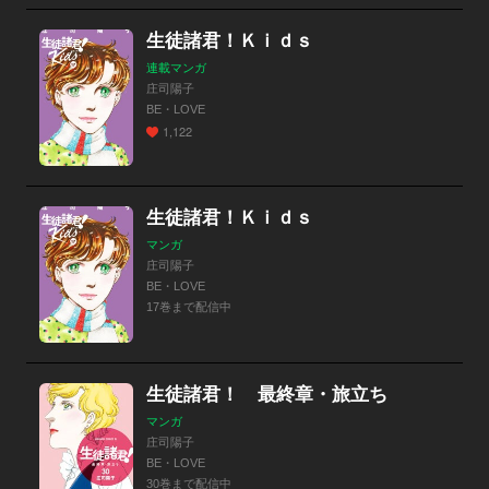
生徒諸君！Ｋｉｄｓ
連載マンガ
庄司陽子
BE・LOVE
1,122
生徒諸君！Ｋｉｄｓ
マンガ
庄司陽子
BE・LOVE
17巻まで配信中
生徒諸君！ 最終章・旅立ち
マンガ
庄司陽子
BE・LOVE
30巻まで配信中