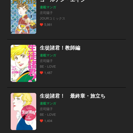
連載マンガ
庄司陽子
JOURコミックス
5,981
生徒諸君！教師編
連載マンガ
庄司陽子
BE・LOVE
1,487
生徒諸君！ 最終章・旅立ち
連載マンガ
庄司陽子
BE・LOVE
1,404