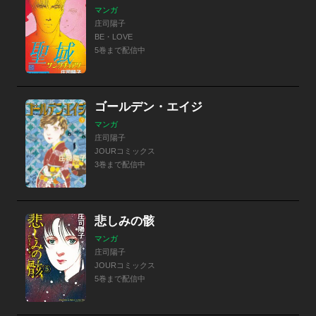
マンガ
庄司陽子
BE・LOVE
5巻まで配信中
ゴールデン・エイジ
マンガ
庄司陽子
JOURコミックス
3巻まで配信中
悲しみの骸
マンガ
庄司陽子
JOURコミックス
5巻まで配信中