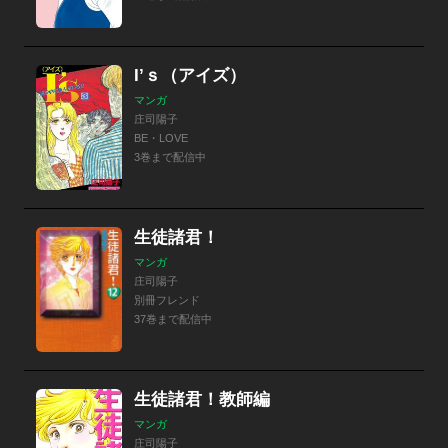
I’ｓ（アイズ）
マンガ
庄司陽子
BE・LOVE
3巻まで配信中
生徒諸君！
マンガ
庄司陽子
別冊フレンド
37巻まで配信中
生徒諸君！教師編
マンガ
庄司陽子