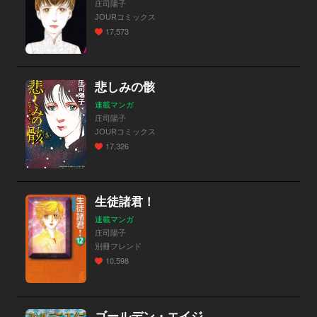
庄司陽子
JOURコミックス
17,573
悲しみの骸
連載マンガ
庄司陽子
JOURコミックス
17,326
生徒諸君！
連載マンガ
庄司陽子
別冊フレンド
10,598
ゴールデン・エイジ